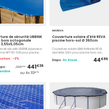
MAREVA
ture de sécurité UBBINK
Couverture solaire d'été REVA
e bois octogonale
piscine hors-sol Ø 360cm
 3,55x5,05cm
re de sécurité UBBINK épaisseur
Couverture solaire d'été flottante REVA
me NFP 90-308 pour piscine
diamètre 3,6m pour piscine hors-sol.
ogonale Ubbink 3,55 x 5,05cm.
Couverture 180µ bleue. Protège votre
otion : -3%
44
€95
e protection de la qualité d'eau
piscine des feuilles, poussières, insectes
Dispo :
En Stock
périodes d'hivernage ou
et impuretés. Permet de maintenir l'eau à
441
€35
455
spo :
. Évite le dépôt de feuilles
une température agréable. Livrée avec
€00
 d'insectes apportés par le vent.
une housse.
onible
ou 4x 113
€75
galement de conserver la
e l'eau et d'empêcher l'accès aux