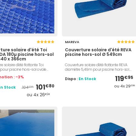
MAREVA
ture solaire d'été Toi
Couverture solaire d'été REVA
A 180µ piscine hors-sol
piscine hors-sol Ø 549cm
640 x 366cm
e solaire d'été flottante Toi
Couverture solaire d'été flottante REVA
pour piscine hors-sol ovale
diamètre 5,49m pour piscine hors-sol.
66m. Couverture 180µ bleue,
Couverture 230µ bleue. Protège votre
otion : -3%
119
€95
t anti-UV. Protège votre piscine
piscine des feuilles, poussières, insectes
Dispo :
En Stock
les, poussières, insectes et
et impuretés. Permet de maintenir l'eau à
101
ou 4x 29
€80
€99
104
En Stock
. Permet de maintenir l'eau à
une température agréable. Livrée avec
€95
érature agréable.
une housse.
ou 4x 26
€24