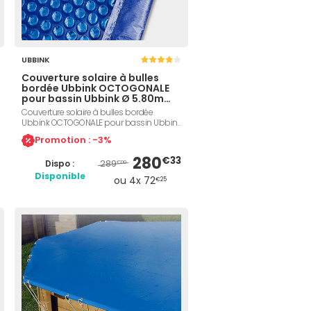
UBBINK
Couverture solaire à bulles
bordée Ubbink OCTOGONALE
pour bassin Ubbink Ø 5.80m
coloris bleu
Couverture solaire à bulles bordée
Ubbink OCTOGONALE pour bassin Ubbink
Ø5.80m épaisseur 400µ coloris bleu.
Promotion : -3%
Polyéthylène alvéolé et bordé d'une lisière
sur le pourtour. Permet de maintenir l'eau
280
€33
289
Dispo :
de votre piscine Ubbink à température
€00
idéale, protège efficacement contre la
Disponible
ou 4x 72
€25
chute d'impuretés dans le bassin et évite
l'évaporation. Effet de ventouse.