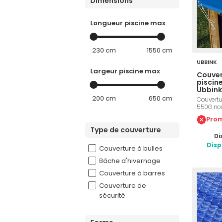
Dimensions
Longueur piscine max
230 cm
1550 cm
UBBINK
Largeur piscine max
Couver
piscin
Ubbink
200 cm
650 cm
Couvertu
550G nor
bois oct
Prom
Permet un
Type de couverture
lors des 
Di
d'absence
mortes ou
Disp
Couverture à bulles
Permet é
chaleur d
Bâche d'hivernage
enfants.
Couverture à barres
Couverture de
sécurité