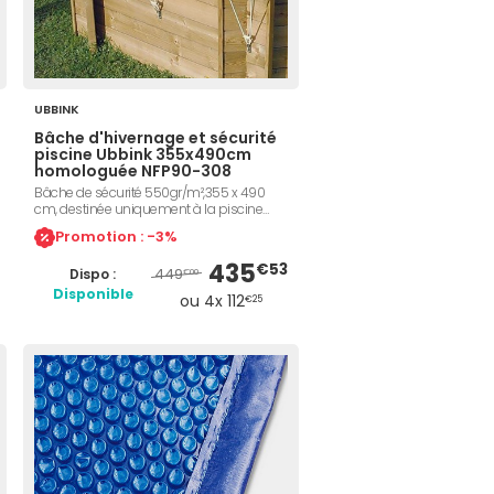
UBBINK
Bâche d'hivernage et sécurité
piscine Ubbink 355x490cm
homologuée NFP90-308
Bâche de sécurité 550gr/m²,355 x 490
cm, destinée uniquement à la piscine
bois Ubbink Azura 355 x 490 cm
Promotion : -3%
(octogonale allongée), conforme à la
norme NF P 90-308, trous d'évacuation
435
€53
449
Dispo :
pour les eaux de pluie, œillets de fixation
€00
sur le périmètre de la bâche
Disponible
ou 4x 112
€25