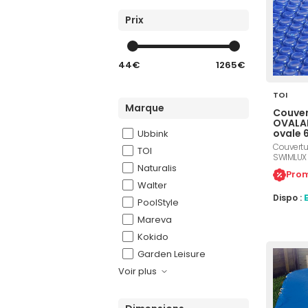
Prix
44€
1265€
TOI
Marque
Couver
OVALAD
ovale 
Ubbink
Couvertur
TOI
SWIMLUX 
Naturalis
6,4m x 3,
Prom
traitemen
Walter
des feuil
Dispo :
impuretés
PoolStyle
une temp
Mareva
Kokido
Garden Leisure
Voir plus