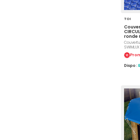
TOI
Couver
CIRCUL
ronde
Couvertur
SWIMLUX 
diamètre 
Prom
traitemen
des feuil
Dispo :
impuretés
une temp