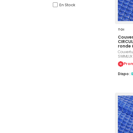
En Stock
TOI
Couver
CIRCUL
ronde
Couvertur
SWIMLUX 
diamètre 
Prom
traitemen
des feuil
Dispo :
impuretés
une temp