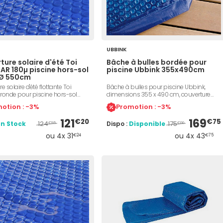
UBBINK
ture solaire d'été Toi
Bâche à bulles bordée pour
AR 180µ piscine hors-sol
piscine Ubbink 355x490cm
 Ø 550cm
e solaire d'été flottante Toi
Bâche à bulles pour piscine Ubbink,
ronde pour piscine hors-sol
dimensions 355 x 490 cm, couverture
5,5m. Couverture 180µ bleue,
bleu en polyéthylène alvéolé, dimensions
otion : -3%
Promotion : -3%
t anti-UV. Protège votre piscine
extérieures de la piscine : 355 x 490 cm,
les, poussières, insectes et
épaisseur de 400 microns, renfort bordé
121
169
€20
€75
124
175
En Stock
Dispo :
Disponible
. Permet de maintenir l'eau à
sur la périmétrie de la bâche
€95
€00
érature agréable.
ou 4x 31
ou 4x 43
€24
€75