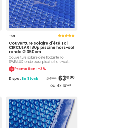
TOI
Couverture solaire d'été Toi
CIRCULAR 180µ piscine hors-sol
ronde Ø 350cm
Couverture solaire d'été flottante Toi
SWIMLUX ronde pour piscine hors-sol
diamètre 3,5m. Couverture 180µ bleue,
Promotion : -3%
traitement anti-UV. Protège votre piscine
des feuilles, poussières, insectes et
63
€00
64
Dispo :
En Stock
impuretés. Permet de maintenir l'eau à
€95
une température agréable.
ou 4x 16
€24