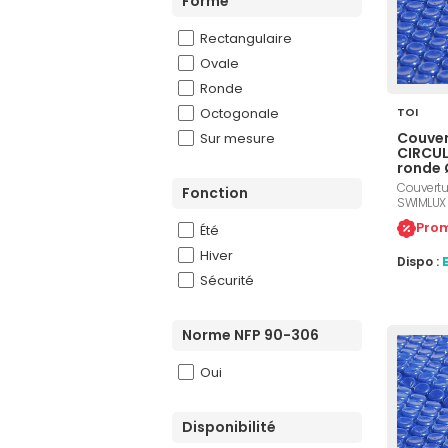
Forme
Rectangulaire
Ovale
Ronde
Octogonale
TOI
Couver
Sur mesure
CIRCUL
ronde
Couvertur
Fonction
SWIMLUX 
diamètre 
Prom
Été
traitemen
des feuil
Hiver
Dispo :
impuretés
une temp
Sécurité
Norme NFP 90-306
Oui
Disponibilité