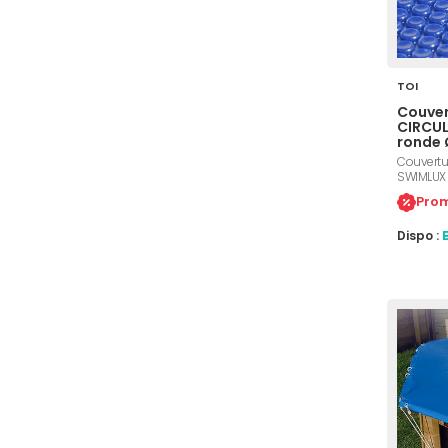
TOI
Couver
CIRCUL
ronde 
Couvertur
SWIMLUX 
diamètre 
Prom
traitemen
des feuil
Dispo :
impuretés
une temp