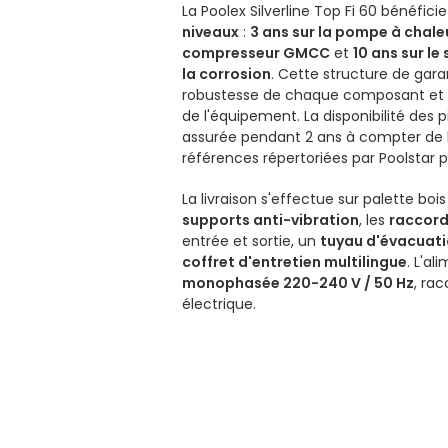
La Poolex Silverline Top Fi 60 bénéfici
niveaux
:
3 ans sur la pompe à chale
compresseur GMCC
et
10 ans sur le
la corrosion
. Cette structure de garan
robustesse de chaque composant et l
de l'équipement. La disponibilité des
assurée pendant 2 ans à compter de 
références répertoriées par Poolstar 
La livraison s'effectue sur palette b
supports anti-vibration
, les
raccord
entrée et sortie, un
tuyau d'évacuat
coffret d'entretien multilingue
. L'al
monophasée 220-240 V / 50 Hz
, ra
électrique.