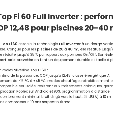
Top Fi 60 Full Inverter : perf
OP 12,48 pour piscines 20-40 
 Top Fi 60
associe la technologie
Full Inverter
à un design verti
ble. Conçue pour les
piscines de 20 à 40 m³
, elle restitue jusqu
 réduite jusqu'à 35 % par rapport aux pompes On/Off. Son
éch
verticale brevetée
en font un équipement durable et facile à pi
Poolex Silverline Top Fi 60 :
ntinu de la puissance, COP jusqu'à 12,48, classe énergétique A
nement de -15 °C à +45 °C, modes chauffage, refroidissement e
ompatible eau salée, résistant aux traitements chimiques, garan
pplication Poolex sur Android et iOS, programmation à distance
ncombrement minimal, bruit dirigé vers le haut, 25 dB(A) à 10 m
ns compresseur, 10 ans serpentin titane