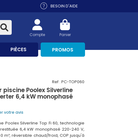
BESOIN D'AIDE
Compte
Panier
PIÈCES
PROMOS
Ref : PC-TOP060
piscine Poolex Silverline
Inverter 6,4 kW monophasé
r votre avis
 Poolex Silverline Top Fi 60, technologie
ce restituée 6,4 kW monophasé 220-240 V,
0 m³, réversible chaud/froid, COP jusqu'à