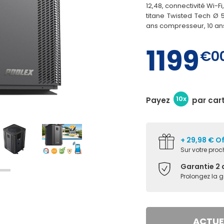
12,48, connectivité Wi-F
titane Twisted Tech Ø 
ans compresseur, 10 an
1199
€0
10x
Payez
par car
+ 29,98 € O
Sur votre pr
Garantie 2 
Prolongez la 
ACTUE