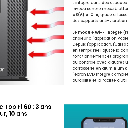
s'intègre dans des espaces 
niveau sonore mesuré atte
dB(A) à 10 m
, grâce à l'asso
des supports anti-vibration f
Le
module Wi-Fi intégré
(r
chaleur à l'application Poole
Depuis l'application, l'utili
en temps réel, ajuste la co
fonctionnement et program
du contrôle avec d'autres u
carrosserie en
aluminium a
l'écran LCD intégré complè
durabilité et la facilité d'ut
e Top Fi 60 : 3 ans
r, 10 ans