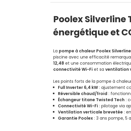
Poolex Silverline 
énergétique et C
La
pompe à chaleur Poolex Silverline
piscine avec une efficacité remarqua
12,48
et une consommation électrique
connectivité Wi-Fi
et sa
ventilation 
Les points forts de la pompe à chaleur 
Full Inverter 6,4 kW
: ajustement co
Réversible chaud/froid
: fonction
Échangeur titane Twisted Tech
: c
Connectivité Wi-Fi
: pilotage via a
Ventilation verticale brevetée
: e
Garantie Poolex
: 3 ans pompe, 5 a