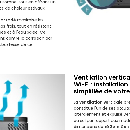
automne, tout en offrant un
cs de chaleur estivaux.
 torsadé
maximise les
frais, tout en résistant
s et à l'eau salée. Ce
ans contre la corrosion par
robustesse de ce
Ventilation vertic
Wi-Fi : installati
simplifiée de votre
La
ventilation verticale b
constitue l'un de ses atouts d
latéralement et expulsé ve
au sol par rapport aux modè
dimensions de
582 x 513 x