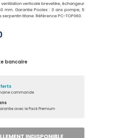
i, ventilation verticale brevetée, échangeur
50 mm. Garantie Poolex : 3 ans pompe, 5
s serpentin titane. Référence PC-TOP060.
0
te bancaire
fferts
ochaine commande
ans
garantie avec le Pack Premium
LLEMENT INDISPONIBLE