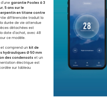
e d'une
garantie Poolex à 3
ur
,
5 ans sur le
 serpentin en titane contre
tie différenciée traduit la
a durée de vie attendue
 pièces détachées est
la date d'achat, avec 48
pour ce modèle.
ois et comprend un
kit de
s hydrauliques Ø 50 mm
ion des condensats
et un
imentation électrique est
ccordée sur tableau