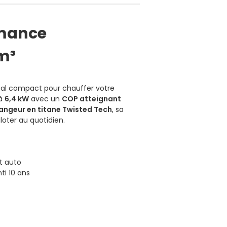
ormance
m³
cal compact pour chauffer votre
'à
6,4 kW
avec un
COP atteignant
angeur en titane Twisted Tech
, sa
loter au quotidien.
t auto
ti 10 ans