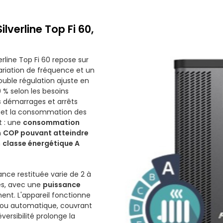
lverline Top Fi 60,
erline Top Fi 60 repose sur
riation de fréquence et un
double régulation ajuste en
 % selon les besoins
es démarrages et arrêts
ie et la consommation des
t : une
consommation
n
COP pouvant atteindre
n
classe énergétique A
ance restituée varie de 2 à
es, avec une
puissance
nt. L'appareil fonctionne
 ou automatique, couvrant
versibilité prolonge la