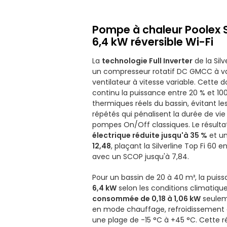
Pompe à chaleur Poolex Si
6,4 kW réversible Wi-Fi
La
technologie Full Inverter
de la Silv
un compresseur rotatif DC GMCC à va
ventilateur à vitesse variable. Cette 
continu la puissance entre 20 % et 100
thermiques réels du bassin, évitant l
répétés qui pénalisent la durée de v
pompes On/Off classiques. Le résulta
électrique réduite jusqu'à 35 %
et u
12,48
, plaçant la Silverline Top Fi 60 e
avec un SCOP jusqu'à 7,84.
Pour un bassin de 20 à 40 m³, la puiss
6,4 kW
selon les conditions climatiqu
consommée de 0,18 à 1,06 kW
seuleme
en mode chauffage, refroidissement
une plage de -15 °C à +45 °C. Cette ré