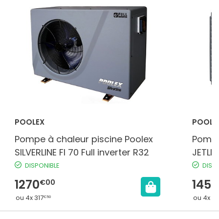
POOLEX
POOLE
Pompe à chaleur piscine Poolex
Pompe
SILVERLINE FI 70 Full inverter R32
JETLIN
INVER
DISPONIBLE
DISP
1270
1459
€00
ou 4x 317
ou 4x 3
€50