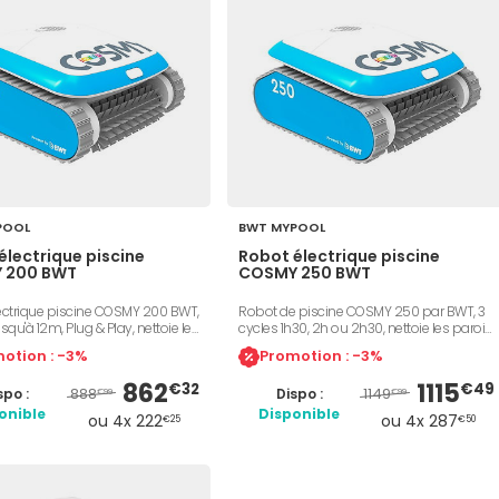
POOL
BWT MYPOOL
électrique piscine
Robot électrique piscine
 200 BWT
COSMY 250 BWT
ectrique piscine COSMY 200 BWT,
Robot de piscine COSMY 250 par BWT, 3
squ'à 12m, Plug & Play, nettoie les
cycles 1h30, 2h ou 2h30, nettoie les parois,
ond et ligne d'eau, double
fond et ligne d'eau, commande à
otion : -3%
Promotion : -3%
3 cycle de nettoyage, filtration
distance bluetooth, filtration double
ouche 100 microns, navigation
couche 100 microns, compatible toutes
862
1115
€32
€49
888
1149
spo :
Dispo :
t, application mobile, coque
formes et tous revêtements, câble flottant
€99
€99
lisable.
18m, piscine jusqu'à 12m, poids léger 5,7
onible
Disponible
ou 4x 222
ou 4x 287
€25
€50
kg.