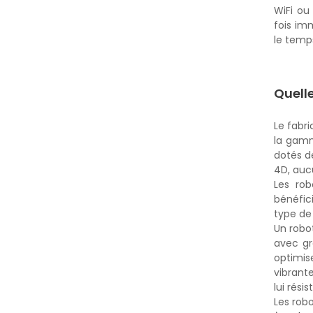
WiFi ou
fois im
le temp
Quell
Le fabr
la gamm
dotés de
4D, aucu
Les rob
bénéfic
type de
Un robo
avec gr
optimise
vibrant
lui résis
Les robo