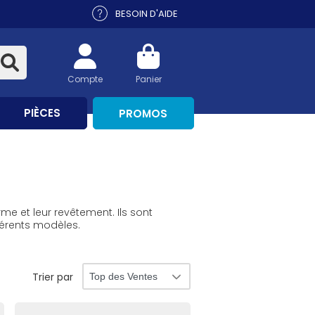
BESOIN D'AIDE
Compte
Panier
PIÈCES
PROMOS
me et leur revêtement. Ils sont
férents modèles.
Trier par