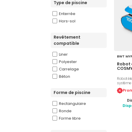
Type de piscine
Enterrée
Hors-sol
Revêtement
compatible
Liner
BWT MY
Polyester
Robot 
COSMY
Carrelage
Béton
Robot él
système S
artificiel
Prom
aspiratio
Forme de piscine
compact,
Di
Bluetooth
Rectangulaire
Disp
Ronde
Forme libre