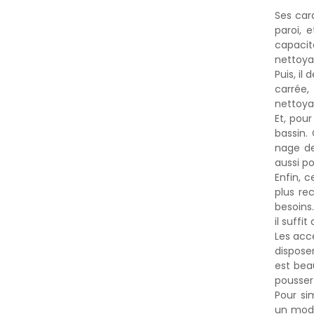
Ses cara
paroi, 
capacit
nettoya
Puis, il
carrée,
nettoya
Et, pour
bassin.
nage de
aussi po
Enfin, 
plus re
besoins.
il suffi
Les acc
dispose
est bea
pousser 
Pour si
un modè