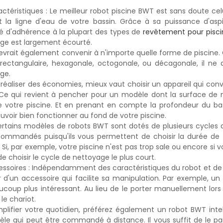
ctéristiques : Le meilleur robot piscine BWT est sans doute celui
et la ligne d'eau de votre bassin. Grâce à sa puissance d'aspi
é d'adhérence à la plupart des types de
revêtement pour pisci
ge est largement écourté.
 devrait également convenir à n'importe quelle forme de piscine. Q
 rectangulaire, hexagonale, octogonale, ou décagonale, il ne
ge.
 réaliser des économies, mieux vaut choisir un appareil qui conv
 Ce qui revient à pencher pour un modèle dont la surface de 
 votre piscine. Et en prenant en compte la profondeur du bass
uvoir bien fonctionner au fond de votre piscine.
certains modèles de robots BWT sont dotés de plusieurs cycles de
commandés puisqu'ils vous permettent de choisir la durée de tr
 Si, par exemple, votre piscine n'est pas trop sale ou encore si v
t de choisir le cycle de nettoyage le plus court.
essoires : Indépendamment des caractéristiques du robot et de la
r d'un accessoire qui facilite sa manipulation. Par exemple, un
ucoup plus intéressant. Au lieu de le porter manuellement lors
le chariot.
mplifier votre quotidien, préférez également un robot BWT inte
le qui peut être commandé à distance. Il vous suffit de le p