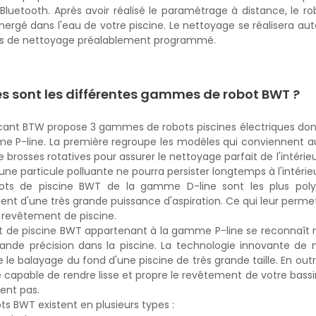
 Bluetooth. Après avoir réalisé le paramétrage à distance, le 
mergé dans l'eau de votre piscine. Le nettoyage se réalisera a
s de nettoyage préalablement programmé.
es sont les différentes gammes de robot BWT ?
icant BTW propose 3 gammes de robots piscines électriques don
e P-line. La première regroupe les modèles qui conviennent au 
 brosses rotatives pour assurer le nettoyage parfait de l'intérieur 
ne particule polluante ne pourra persister longtemps à l'intérie
ots de piscine BWT de la gamme D-line sont les plus polyva
ient d'une très grande puissance d'aspiration. Ce qui leur perme
 revêtement de piscine.
t de piscine BWT appartenant à la gamme P-line se reconnaît
ande précision dans la piscine. La technologie innovante de na
 le balayage du fond d'une piscine de très grande taille. En out
e capable de rendre lisse et propre le revêtement de votre bassi
tent pas.
ts BWT existent en plusieurs types :