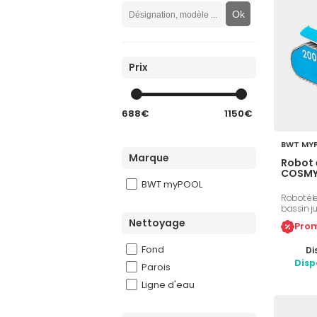
Ok
Prix
688€
1150€
BWT MY
Marque
Robot 
COSMY
BWT myPOOL
Robot él
bassin ju
parois, f
Nettoyage
Prom
moteurs, 
double c
Fond
Di
Aquasmar
personna
Disp
Parois
Ligne d'eau