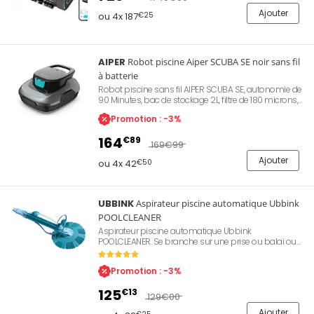
hors-sol rigides jusqu'à 150 m², garantie Aiper 2 ans.
Ajouter
Référence Aiper N30.
ou 4x 187
€25
AIPER
Robot piscine Aiper SCUBA SE noir sans fil
à batterie
Robot piscine sans fil AIPER SCUBA SE, autonomie de
90 Minutes, bac de stockage 2L, filtre de 180 microns,
2 ports d'aspiration puissants, 3.4 Kg ultra léger, idéal
Promotion : -3%
pour les piscines hors-sol jusqu'à 80㎡
164
€89
169
€99
Ajouter
ou 4x 42
€50
UBBINK
Aspirateur piscine automatique Ubbink
POOLCLEANER
Aspirateur piscine automatique Ubbink
POOLCLEANER. Se branche sur une prise ou balai ou
un skimmer. Compatible avec une pompe de
filtration minimum 1/2CV. Livré avec un tuyau de 10
Promotion : -3%
mètres et un régulateur de pression.
125
€13
129
€00
Ajouter