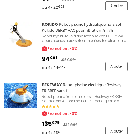
Ajouter
ou 4x 22
€25
KOKIDO
Robot piscine hydraulique hors-sol
Kokido DERBY VAC pour filtration 7m³/h
Robot hydraulique à aspiration Kokido DERBY VAC
pour piscines hors-sol ou enterrées. Fonctionnement
et installation ultra simples. Nécessite une pompe
Promotion : -3%
délivrant une puissance d'aspiration de 7m³/h
minimum ou 3/4CV pour fonctionner. Kokido DERBY
94
€08
VAC est livré avec 10 sections de 80cm chacune.
96
€99
Ajouter
ou 4x 24
€25
BESTWAY
Robot piscine électrique Bestway
FRISBEE sans fil
Robot piscine électrique sans fil Bestway FRISBEE.
Sans câble. Autonome. Batterie rechargeable au
lithium. Durée d'utilisation : 60 minutes. Temps de
charge : 4 heures, capacité de filtration : 4.5L, débit de
Promotion : -3%
la pompe : 2520L/h, vitesse de déplacement : 900
m/h, dimensions 32 x 25 x 25cm, pour piscine à
135
€79
fond plat.
139
€99
Ajouter
ou 4x 35
€00