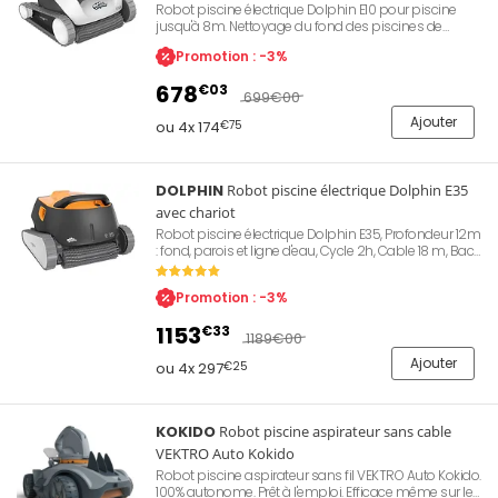
Robot piscine électrique Dolphin E10 pour piscine
jusqu'à 8m. Nettoyage du fond des piscines de
toutes formes, cycle 1h30. Doté d'un câble flottant de
Promotion : -3%
12m, d'un bac filtrant, d'une brosse active à haute
rotation, d'un débit d'aspiration 16m3/h, technologie
678
€03
CleverClean Maytronics.
699
€00
Ajouter
ou 4x 174
€75
DOLPHIN
Robot piscine électrique Dolphin E35
avec chariot
Robot piscine électrique Dolphin E35, Profondeur 12m
: fond, parois et ligne d'eau, Cycle 2h, Cable 18 m, Bac
filtrant, 1 Brosse active rotative, Chariot inclus.
Promotion : -3%
1153
€33
1189
€00
Ajouter
ou 4x 297
€25
KOKIDO
Robot piscine aspirateur sans cable
VEKTRO Auto Kokido
Robot piscine aspirateur sans fil VEKTRO Auto Kokido.
100% autonome. Prêt à l'emploi. Efficace même sur les