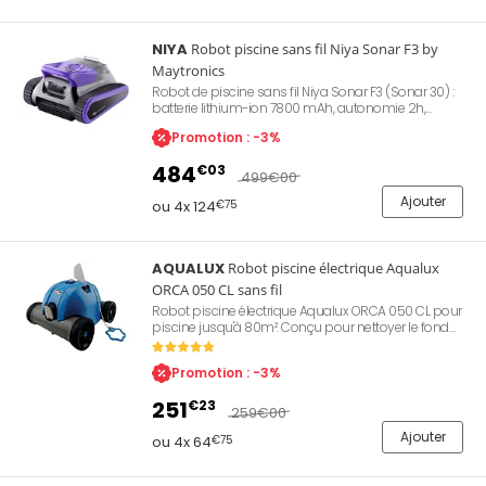
NIYA
Robot piscine sans fil Niya Sonar F3 by
Maytronics
Robot de piscine sans fil Niya Sonar F3 (Sonar 30) :
batterie lithium-ion 7800 mAh, autonomie 2h,
navigation intelligente par sonar, trois moteurs
Promotion : -3%
puissants, brosses actives, filtration 200 microns
(1,6L), nettoyage du fond, des parois et de la ligne
484
€03
d'eau, pour piscines jusqu'à 10 m, poids 8,7 kg,
499
€00
garantie 2 ans.
Ajouter
ou 4x 124
€75
AQUALUX
Robot piscine électrique Aqualux
ORCA 050 CL sans fil
Robot piscine électrique Aqualux ORCA 050 CL pour
piscine jusqu'à 80m². Conçu pour nettoyer le fond
des piscines de toutes formes, tous revêtements. Il
propose 1 cycle de nettoyage de 90mn. Sans fil, sur
Promotion : -3%
batterie rechargeable. Revient le long de la paroi en
fin de cycle. Pratique avec son accès par dessus au
251
€23
système de filtration jusqu’à 5 microns.
259
€00
Ajouter
ou 4x 64
€75