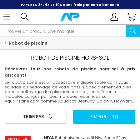
PAYER EN 3X, 4X ET 10X
sans frais par carte bancaire
Robot de piscine
ROBOT DE PISCINE HORS-SOL
Découvrez tous nos robots de piscine hors-sol à prix
discount !
Le robot piscine est un accessoire indispensable car il vous
soulage du nettoyage de votre bassin. Spécialement étudiés
pour le nettoyage des piscines hors-sol, les différents
modèles conçus par des marques reconnues sur
AquaPiscine.com comme Aquabot, Bestway, Dolphin, Hayward,
Intex…, vous sont proposés à des prix avantageux. Le nettoyage
de votre piscine est crucial pour profiter d'une eau limpide et
saine. Pour ne pas en faire une corvée, l'achat d'un robot
TRIER PAR
FILTRER
piscine est incontournable. Avec cet appareil, vous gagnez du
temps et du confort dans votre quotidien. Il suffit de choisir le
modèle adapté à votre piscine hors sol. Retrouvez ci-après les
réponses aux questions que vous pourriez vous poser
NIYA
Robot piscine sans fil Niya Sonar F2 by
concernant cet appareil.
VENTE PRIVÉE