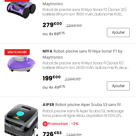
Maytronics
Robot de piscine sans fil Niya Sonar F2 (Sonar 20) :
batterie lithium-ion 7800 mAh, autonomie 1h30,
navigation intelligente par sonar, trois moteurs
brushless, panier filtrant 2L (200 microns), nettoyage
279
€00
299
€00
du fond uniquement, pour piscines jusqu'à 8 m,
poids 8 kg, garantie 2 ans.
Ajouter
ou 4x 69
€75
NIYA
Robot piscine sans fil Niya Sonar F1 by
VENTE PRIVÉE
Maytronics
Robot de piscine sans fil Niya Sonar F1 (Sonar 10):
batterie lithium-ion 2600 mAh, autonomie 1h, deux
moteurs d'aspiration brushless, filtre inox 180
microns (2L), nettoyage du fond uniquement, pour
199
€00
229
€00
piscines jusqu'à 6 m, poids 3,2 kg, garantie 2 ans.
Ajouter
ou 4x 49
€75
AIPER
Robot piscine Aiper Scuba S3 sans fil
Robot piscine sans fil Aiper Scuba S3, nettoyage
fond, parois et ligne d'eau, aspiration 18 000 L/h,
filtration MicroMesh 3 µm, autonomie 180 min,
Promotion : -3%
batterie lithium, chenilles motorisées, pilotage via
application Aiper Wi-Fi et Bluetooth, panier filtrant 3,5
726
€53
L, arrêt automatique ligne d'eau, piscines enterrées et
749
€00