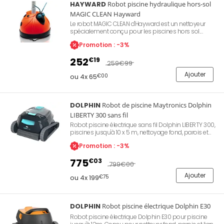
HAYWARD
Robot piscine hydraulique hors-sol
MAGIC CLEAN Hayward
Le robot MAGIC CLEAN d'Hayward est un nettoyeur
spécialement conçu pour les piscines hors sol.
Système exclusif de navigation SmartDrive.
Promotion : -3%
Fonctionne sur filtration existante. Nettoyage de
chaque centimètre carré de la piscine. Installation
252
€19
rapide, design fun et original. Incompatible avec les
259
€99
filtrations à cartouche.
Ajouter
ou 4x 65
€00
DOLPHIN
Robot de piscine Maytronics Dolphin
LIBERTY 300 sans fil
Robot piscine électrique sans fil Dolphin LIBERTY 300,
piscines jusqu'à 10 x 5 m, nettoyage fond, parois et
ligne d'eau, batterie lithium-ion 5 000 mAh
Promotion : -3%
autonomie 2h30, charge par induction magnétique,
navigation CleverClean, filtration fine et ultra-fine,
775
€03
brossage actif, mode Éco (3 cycles hebdomadaires
799
€00
de 40 min) et fonction Click Up. Référence Dolphin
Ajouter
99998130-EU.
ou 4x 199
€75
DOLPHIN
Robot piscine électrique Dolphin E30
Robot piscine électrique Dolphin E30 pour piscine