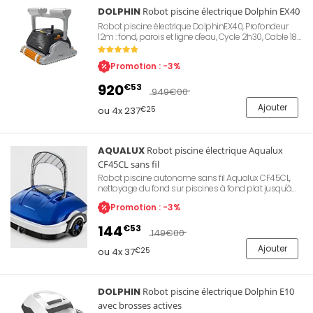
DOLPHIN
Robot piscine électrique Dolphin EX40
Robot piscine électrique DolphinEX40, Profondeur
12m : fond, parois et ligne d'eau, Cycle 2h30, Cable 18
m, Bac filtrant, Brosses combinées.
Promotion : -3%
920
€53
949
€00
Ajouter
ou 4x 237
€25
AQUALUX
Robot piscine électrique Aqualux
CF45CL sans fil
Robot piscine autonome sans fil Aqualux CF45CL,
nettoyage du fond sur piscines à fond plat jusqu'à
50 m². Batterie lithium 2 600 mAh, cycle de 50 min.
Promotion : -3%
Aspiration 8 m³/h, filtration tamis 180 microns,
propulsion jet hydraulique et roues libres.
144
€53
Dimensions 34,2 x 34,9 x 33 cm, poids 3,6 kg,
149
€00
consommation 30 W. Garantie Aqualux 2 ans.
Ajouter
Référence Aqualux CF45CL.
ou 4x 37
€25
DOLPHIN
Robot piscine électrique Dolphin E10
avec brosses actives