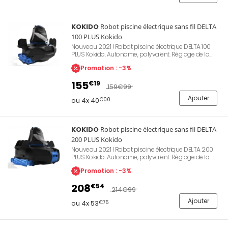
KOKIDO
Robot piscine électrique sans fil DELTA
100 PLUS Kokido
Nouveau 2021 ! Robot piscine électrique DELTA 100
PLUS Kokido. Autonome, polyvalent. Réglage de la
trajectoire, bouton ON/OFF magnétique, LED
Promotion : -3%
indicateur de batterie, compact. Pour piscines jusqu'à
4,88m. Batterie rechargeable Lithium. Livré avec 1
155
€19
câble de recharge, 1 filtre standard, 1 kit de
159
€99
récupération réglable et 1 rouleau.
Ajouter
ou 4x 40
€00
KOKIDO
Robot piscine électrique sans fil DELTA
200 PLUS Kokido
Nouveau 2021 ! Robot piscine électrique DELTA 200
PLUS Kokido. Autonome, polyvalent. Réglage de la
trajectoire, bouton ON/OFF magnétique, LED
Promotion : -3%
indicateur de batterie, compact. Pour piscines jusqu'à
7,30m. Batterie rechargeable Lithium. Livré avec 1
208
€54
câble de recharge, 1 filtre standard, 1 kit de
214
€99
récupération réglable et 1 rouleau.
Ajouter
ou 4x 53
€75