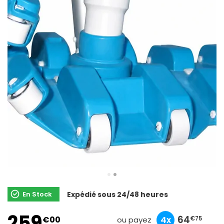
En Stock
Expédié sous 24/48 heures
259
86
25
64
€00
10x
3x
4x
€33
€90
€75
ou payez