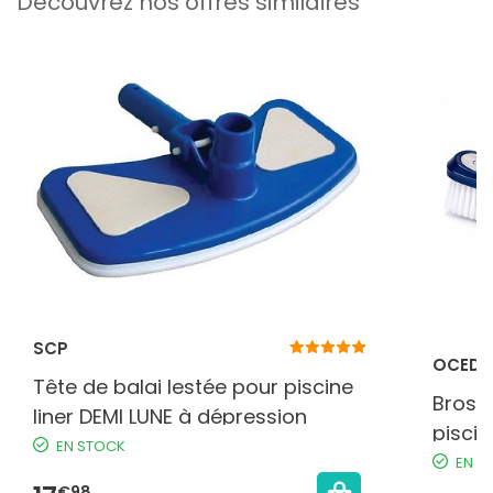
Découvrez nos offres similaires
SCP
OCEDI
Tête de balai lestée pour piscine
Bross
liner DEMI LUNE à dépression
pisci
EN STOCK
cadre
EN S
€98