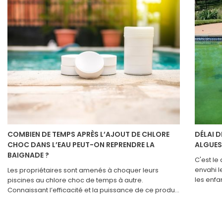
COMBIEN DE TEMPS APRÈS L’AJOUT DE CHLORE
DÉLAI 
CHOC DANS L’EAU PEUT-ON REPRENDRE LA
ALGUES
BAIGNADE ?
C'est le
envahi l
Les propriétaires sont amenés à choquer leurs
les enfa
piscines au chlore choc de temps à autre.
plonger 
Connaissant l’efficacité et la puissance de ce produit,
dépend d
la grande majorité d’entre eux se demandent alors
du bidon
s’ils peuvent se baigner après l’avoir ajouté dans
Le type d
l’eau. Sachez qu’il y a un certain laps de temps à