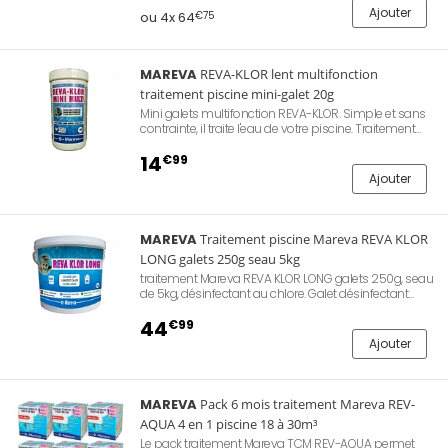
Ajouter
ou 4x 64
€75
MAREVA
REVA-KLOR lent multifonction
traitement piscine mini-galet 20g
Mini galets multifonction REVA-KLOR. Simple et sans
contrainte, il traite l'eau de votre piscine. Traitement
conseillé à renouveler tous les 3 jours. Les galets de
chlore de 20g sont parfaits pour les piscines
14
€99
autoportantes et hors-sol avec ou sans filtration.
Ajouter
Produits multi actions.
MAREVA
Traitement piscine Mareva REVA KLOR
LONG galets 250g seau 5kg
traitement Mareva REVA KLOR LONG galets 250g, seau
de 5kg, désinfectant au chlore. Galet désinfectant
longue durée. Confort standard avec désinfection
parfaite. Constitué à 90,91% d’acide
44
€99
trichloroisocyanurique (symclosène), autrement dit
Ajouter
de chlore. Eau cristalline, pure et saine.
MAREVA
Pack 6 mois traitement Mareva REV-
AQUA 4 en 1 piscine 18 à 30m³
Le pack traitement Mareva TCM REV-AQUA permet