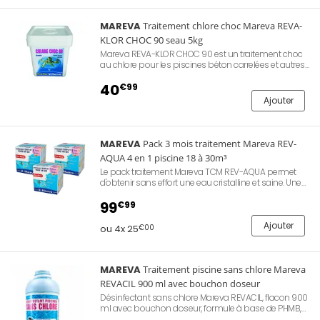
MAREVA
Traitement chlore choc Mareva REVA-
KLOR CHOC 90 seau 5kg
Mareva REVA-KLOR CHOC 90 est un traitement choc
au chlore pour les piscines béton carrelées et autres
revêtements maçonnés uniquement. Action très
rapide, se verse directement dans l'eau. Granulés de
40
€99
trichloroiso-cyanurate. Livré en seau de 5kg.
Ajouter
MAREVA
Pack 3 mois traitement Mareva REV-
AQUA 4 en 1 piscine 18 à 30m³
Le pack traitement Mareva TCM REV-AQUA permet
d'obtenir sans effort une eau cristalline et saine. Une
seule intervention par semaine, pas de mesure : les
doses sont déjà prêtes. Eau douce et sans odeur.
99
€99
Utilisation toute l'année. Piscine 18 à 30m³. Comprend
4 cartons, permet de traiter votre bassin durant 3
Ajouter
ou 4x 25
€00
mois complets.
MAREVA
Traitement piscine sans chlore Mareva
REVACIL 900 ml avec bouchon doseur
Désinfectant sans chlore Mareva REVACIL, flacon 900
ml avec bouchon doseur, formule à base de PHMB,
un bactéricide à large spectre. Eau douce, non