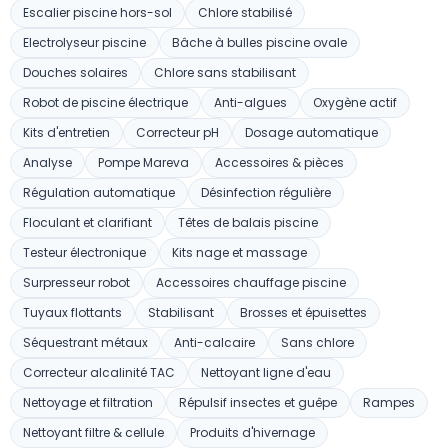
Escalier piscine hors-sol
Chlore stabilisé
Electrolyseur piscine
Bâche à bulles piscine ovale
Douches solaires
Chlore sans stabilisant
Robot de piscine électrique
Anti-algues
Oxygène actif
Kits d'entretien
Correcteur pH
Dosage automatique
Analyse
Pompe Mareva
Accessoires & pièces
Régulation automatique
Désinfection régulière
Floculant et clarifiant
Têtes de balais piscine
Testeur électronique
Kits nage et massage
Surpresseur robot
Accessoires chauffage piscine
Tuyaux flottants
Stabilisant
Brosses et épuisettes
Séquestrant métaux
Anti-calcaire
Sans chlore
Correcteur alcalinité TAC
Nettoyant ligne d'eau
Nettoyage et filtration
Répulsif insectes et guêpe
Rampes
Nettoyant filtre & cellule
Produits d'hivernage