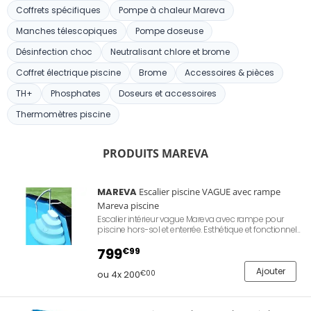
Coffrets spécifiques
Pompe à chaleur Mareva
Manches télescopiques
Pompe doseuse
Désinfection choc
Neutralisant chlore et brome
Coffret électrique piscine
Brome
Accessoires & pièces
TH+
Phosphates
Doseurs et accessoires
Thermomètres piscine
PRODUITS MAREVA
MAREVA
Escalier piscine VAGUE avec rampe
Mareva piscine
Escalier intérieur vague Mareva avec rampe pour
piscine hors-sol et enterrée. Esthétique et fonctionnel,
il dispose de rampes antidérapantes, de deux points
d'ancrage, de 6 ventouses et de coins arrondis.
799
€99
S'adapte sur la majorité des piscines hors-sol ou
enterrées à fond plat uniquement. Poids maximal
Ajouter
ou 4x 200
€00
supporté : 182kg.