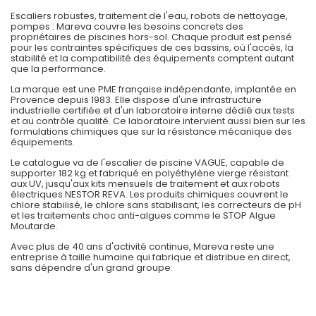
Escaliers robustes, traitement de l'eau, robots de nettoyage,
pompes : Mareva couvre les besoins concrets des
propriétaires de
piscines hors-sol
. Chaque produit est pensé
pour les contraintes spécifiques de ces bassins, où l'accès, la
stabilité et la compatibilité des équipements comptent autant
que la performance.
La marque est une
PME française indépendante
, implantée en
Provence depuis 1983. Elle dispose d'une infrastructure
industrielle certifiée et d'un
laboratoire interne
dédié aux tests
et au contrôle qualité. Ce laboratoire intervient aussi bien sur les
formulations chimiques que sur la résistance mécanique des
équipements.
Le catalogue va de l'escalier de piscine VAGUE, capable de
supporter 182 kg et fabriqué en polyéthylène vierge résistant
aux UV, jusqu'aux kits mensuels de traitement et aux
robots
électriques NESTOR REVA
. Les produits chimiques couvrent le
chlore stabilisé, le chlore sans stabilisant, les correcteurs de pH
et les traitements choc anti-algues comme le STOP Algue
Moutarde.
Avec plus de 40 ans d'activité continue, Mareva reste une
entreprise à taille humaine qui fabrique et distribue en direct,
sans dépendre d'un grand groupe.