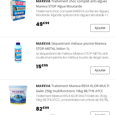
MAREVA
Traitement choc complet anti-algues
Mareva STOP Algue Moutarde
Traitement choc complet MAREVA contre les Algues
Moutarde. Algicide spécial anti-algues Moutarde + 1
kg d’hypochlorite de calcium en granulé. Résultat très
rapide. Facile d’utilisation. Pas de stabilisant. Pas de
49
€99
bromure de sodium qui pose un problème pour la
Ajouter
santé. Nouveauté 2024.
MAREVA
Séquestrant métaux piscine Mareva
STOP-METAL bidon 1L
Le séquestrant de métaux Mareva STOP-METAL anti
rouille et empêche les métaux lourds de réagir avec
les produits de traitement. Produit désactivant des
ions fer, cuivre et des métaux lourds. Améliore
15
€95
l'efficacité des produits de traitement.
Ajouter
MAREVA
Traitement Mareva REVA KLOR MULTI
Galet 250g multifonctions 10kg 88,71% ATCC
Traitement Mareva REVA KLOR MULTI Galet de 250g
10kg 88,71 % ATCC, concentration en chlore de 88,71%,
détruit les bactéries et micro-organismes, action
anti-algues, effet désinfectant prolongé, floculant
82
€99
pour une eau cristalline, traitement complet à lui seul.