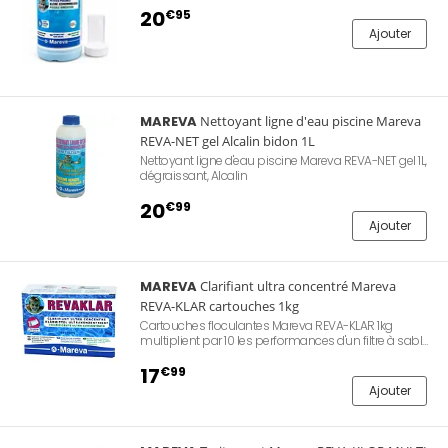
irritante pour les yeux et la peau. Compatible
20
€95
piscines hors-sol et enterrées, tous revêtements.
Ajouter
Application hebdomadaire, 20 ml pour 10 m³ en
entretien courant.
MAREVA
Nettoyant ligne d'eau piscine Mareva
REVA-NET gel Alcalin bidon 1L
Nettoyant ligne d'eau piscine Mareva REVA-NET gel 1L,
dégraissant, Alcalin
20
€99
Ajouter
MAREVA
Clarifiant ultra concentré Mareva
REVA-KLAR cartouches 1kg
Cartouches floculantes Mareva REVA-KLAR 1kg
multiplient par 10 les performances d'un filtre à sable.
Cartouches au fort pouvoir coagulant et floculant,
permet de piéger les fines particules.
17
€99
Ajouter