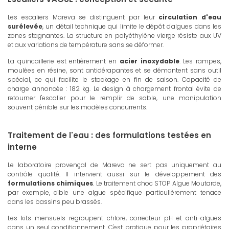
Les escaliers Mareva se distinguent par leur
circulation d'eau
surélevée
, un détail technique qui limite le dépôt d'algues dans les
zones stagnantes. La structure en polyéthylène vierge résiste aux UV
et aux variations de température sans se déformer.
La quincaillerie est entièrement en
acier inoxydable
. Les rampes,
moulées en résine, sont antidérapantes et se démontent sans outil
spécial, ce qui facilite le stockage en fin de saison. Capacité de
charge annoncée : 182 kg. Le design à chargement frontal évite de
retourner l'escalier pour le remplir de sable, une manipulation
souvent pénible sur les modèles concurrents.
Traitement de l'eau : des formulations testées en
interne
Le laboratoire provençal de Mareva ne sert pas uniquement au
contrôle qualité. Il intervient aussi sur le développement des
formulations chimiques
. Le traitement choc STOP Algue Moutarde,
par exemple, cible une algue spécifique particulièrement tenace
dans les bassins peu brassés.
Les kits mensuels regroupent chlore, correcteur pH et anti-algues
dans un seul conditionnement. C'est pratique pour les propriétaires