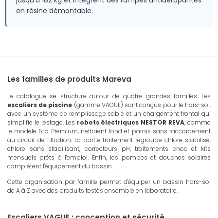
jusqu'à 182 kg et intègrent des rampes antidérapantes
en résine démontable.
Les familles de produits Mareva
Le catalogue se structure autour de quatre grandes familles. Les
escaliers de piscine
(gamme VAGUE) sont conçus pour le hors-sol,
avec un système de remplissage sable et un chargement frontal qui
simplifie le lestage. Les
robots électriques NESTOR REVA
, comme
le modèle Eco Premium, nettoient fond et parois sans raccordement
au circuit de filtration. La partie traitement regroupe chlore stabilisé,
chlore sans stabilisant, correcteurs pH, traitements choc et kits
mensuels prêts à l'emploi. Enfin, les pompes et douches solaires
complètent l'équipement du bassin.
Cette organisation par famille permet d'équiper un bassin hors-sol
de A à Z avec des produits testés ensemble en laboratoire.
Escaliers VAGUE : conception et sécurité