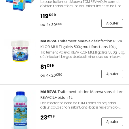
Le pack traitement Mareva TCM REV-AQUA permet
d'obtenir sans effort une eau cristalline et saine. Une
seule intervention par semaine, pas de mesure : les
doses sont déjà prêtes. Eau douce et sans odeur.
119
€99
Utilisation toute l'année. Piscine 30 à 60m³.
Comprend 3 cartons, permet de traiter votre bassin
Ajouter
ou 4x 30
€00
durant 3 mois complets.
MAREVA
Traitement Mareva désinfection REVA
KLOR MULTI galets 500g multifonctions 10kg
Traitement Mareva REVA KLOR MULTI galets 500g 10kg,
désinfectant longue durée, élimine tous les micro-
organismes, action algicide, effet clarifiant pour une
eau limpide, stabilise le pH, facile à utiliser.
81
€99
Ajouter
ou 4x 20
€50
MAREVA
Traitement piscine Mareva sans chlore
REVACIL+ bidon 1L
Désinfectant à base de PHMB, sans chlore, sans
odeur, doux et non irritant, anti-bactéries et micro-
organisme, lutte contre les algues, insensible aux UV.
23
€99
Ajouter