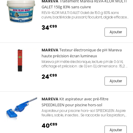
MAREVA
Traitement Mareva REVA-KLOR MULTI
GALET 150g 83% sans cuivre
REVA-KLOR MULTI GALET Galet de 150 g 83% sans
cuivre, bactéricide puissant, floculant, algide efficace,
stabilisateur de pH, compatible avec tous les
bassins, traitement complet à lui seul pour une eau
34
€99
limpide et saine.
Ajouter
MAREVA
Testeur électronique de pH Mareva
haute précision écran lumineux
Mareva pH mètre électronique, lecture pH de 0 à 14,
affichage et précision : de 0,1 en 0,1, dimensions : 15,2 x
3 x 2,1 cm, poids : 50 g, résultat en quelques secondes,
piles alcalines 3 x 1.5 v fournies
24
€99
Ajouter
MAREVA
Kit aspirateur avec pré-filtre
SPEEDKLEEN pour piscine hors-sol
Aspirateur pour piscine hors-sol SPEEDKLEEN. Aspire
feuilles, sable, insectes... Se raccorde sur l'aspiration,
système de pré-filtre intégré évitant le blocage du
filtre de la piscine. Nettoyage aisé. Large bande
40
€89
d'aspiration, manche télescopique aluminium.
Ajouter