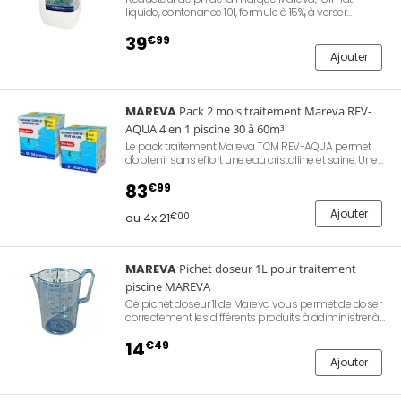
liquide, contenance 10l, formule à 15%, à verser
directement dans le bassin, compatible avec une
pompe doseuse.
39
€99
Ajouter
MAREVA
Pack 2 mois traitement Mareva REV-
AQUA 4 en 1 piscine 30 à 60m³
Le pack traitement Mareva TCM REV-AQUA permet
d'obtenir sans effort une eau cristalline et saine. Une
seule intervention par semaine, pas de mesure : les
doses sont déjà prêtes. Eau douce et sans odeur.
83
€99
Utilisation toute l'année. Piscine 30 à 60m³.
Comprend 2 cartons, permet de traiter votre bassin
Ajouter
ou 4x 21
€00
durant 2 mois complets.
MAREVA
Pichet doseur 1L pour traitement
piscine MAREVA
Ce pichet doseur 1l de Mareva vous permet de doser
correctement les différents produits à adiministrer à
votre eau de baignade pour l’assainir.
14
€49
Ajouter