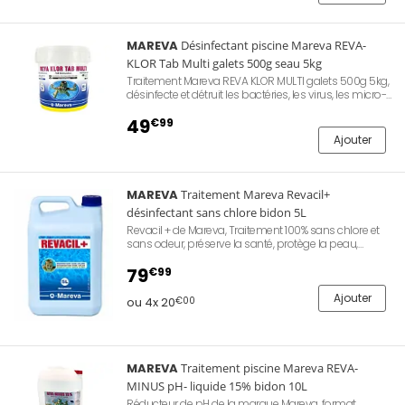
MAREVA
Désinfectant piscine Mareva REVA-
KLOR Tab Multi galets 500g seau 5kg
Traitement Mareva REVA KLOR MULTI galets 500g 5kg,
désinfecte et détruit les bactéries, les virus, les micro-
organismes. Flocule les particules en suspension.
Détruit les algues et prévient leur formation. Rend
49
€99
l’eau cristalline.
Ajouter
MAREVA
Traitement Mareva Revacil+
désinfectant sans chlore bidon 5L
Revacil + de Mareva, Traitement 100% sans chlore et
sans odeur, préserve la santé, protège la peau,
préserve les équipements de la piscine, rend l’eau
saine.
79
€99
Ajouter
ou 4x 20
€00
MAREVA
Traitement piscine Mareva REVA-
MINUS pH- liquide 15% bidon 10L
Réducteur de pH de la marque Mareva, format