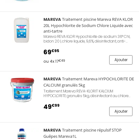
MAREVA
Traitement piscine Mareva REVA KLOR
20L Hypochlorite de Sodium Chlore Liquide avec
anti-tartre
Mareva REVA KLOR Hypochlorite de sodium 36° Chl,
bidon 20 l, chlore liquide, 9,6%, désinfectant, anti-
tartre. Pour traitement automatique piscine par
pompe doseuse.
69
€95
Ajouter
ou 4x 17
€49
MAREVA
Traitement Mareva HYPOCHLORITE DE
CALCIUM granulés 5kg
Traitement Mareva REVA-KLORIT KALCIUM
HYPOCLORITE granulés 5kg, désinfectant au chlore
non stabilisé, bactéricide sans stabilisant, adapté
aux eaux douces, algicide pour une eau claire,
49
€99
dosage : 75 g pour 10 m3 d'eau.
Ajouter
MAREVA
Traitement piscine répulsif STOP
Guêpes Mareva1L