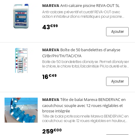
MAREVA
Anti-calcaire piscine REVA-OUT 5L
Anti-calcaire préventif et curatif REVA-OUT avec
action inhibiteur d'ions métalliques pour piscine.
Bidon de 5L. Le REVA-OUT évite les dépôts calcaires
en eau dure (> 25°F) et chauffée.
43
€99
Ajouter
MAREVA
Boîte de 50 bandelettes d'analyse
Cl/Br/PH/TH/TAC/CYA
Boite de 50 bandelettes d'analyse. Permet d'analyser
le chlore, le chlore total, l'alcalinité,le PH, la dureté et le
stabilisant. Résultat rapide des éléments essentiels
contenus dans l'eau de votre piscine.
16
€49
Ajouter
MAREVA
Tête de balai Mareva BENDERVAC en
caoutchouc souple avec 12 roues réglables et
brosse intégrée
Tête de balai professionnelle Mareva BENDERVAC en
caoutchouc souple. 12 roues réglables en hauteur,
brosse intégrée. Compatible tuyau flottant Ø38 ou
Ø50. Fixation par clips sur manche (non fourni).
259
€00
Convient à toutes les piscines enterrées et hors-sol.