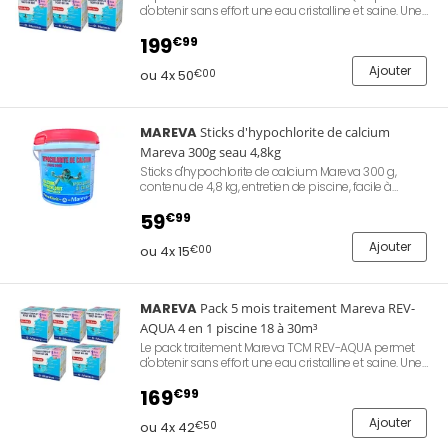
d'obtenir sans effort une eau cristalline et saine. Une
seule intervention par semaine, pas de mesure : les
doses sont déjà prêtes. Eau douce et sans odeur.
199
€99
Utilisation toute l'année. Piscine 18 à 30m³. Comprend
5 cartons, permet de traiter votre bassin durant 6
Ajouter
ou 4x 50
€00
mois complets.
MAREVA
Sticks d'hypochlorite de calcium
Mareva 300g seau 4,8kg
Sticks d'hypochlorite de calcium Mareva 300 g,
contenu de 4,8 kg, entretien de piscine, facile à
utiliser,compatibles avec tous les types de piscines
et de filtres.
59
€99
Ajouter
ou 4x 15
€00
MAREVA
Pack 5 mois traitement Mareva REV-
AQUA 4 en 1 piscine 18 à 30m³
Le pack traitement Mareva TCM REV-AQUA permet
d'obtenir sans effort une eau cristalline et saine. Une
seule intervention par semaine, pas de mesure : les
doses sont déjà prêtes. Eau douce et sans odeur.
169
€99
Utilisation toute l'année. Piscine 18 à 30m³. Comprend
5 cartons, permet de traiter votre bassin durant 5
Ajouter
ou 4x 42
€50
mois complets.