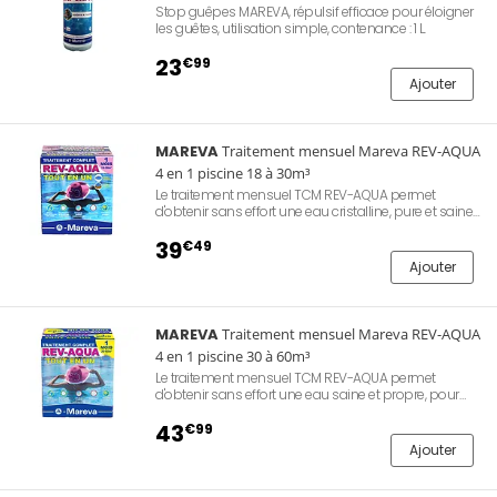
Stop guêpes MAREVA, répulsif efficace pour éloigner
les guêtes, utilisation simple, contenance : 1 L.
23
€99
Ajouter
MAREVA
Traitement mensuel Mareva REV-AQUA
4 en 1 piscine 18 à 30m³
Le traitement mensuel TCM REV-AQUA permet
d'obtenir sans effort une eau cristalline, pure et saine.
Une seule intervention par semaine, pas de mesure :
les doses sont déjà prêtes. Eau douce et sans odeur.
39
€49
Utilisation toute l'année. Piscines 18 à 30m³.
Ajouter
Comprend 1 bidon et permet de traiter votre bassin
durant un mois complet.
MAREVA
Traitement mensuel Mareva REV-AQUA
4 en 1 piscine 30 à 60m³
Le traitement mensuel TCM REV-AQUA permet
d'obtenir sans effort une eau saine et propre, pour
une eau douce et sans odeur. Les doses sont déjà
prêtes. Utilisation toute l'année. Piscines 30 à 60m³.
43
€99
Comprend 1 bidon et 4 sachets, traitement 1 mois
Ajouter
complet.