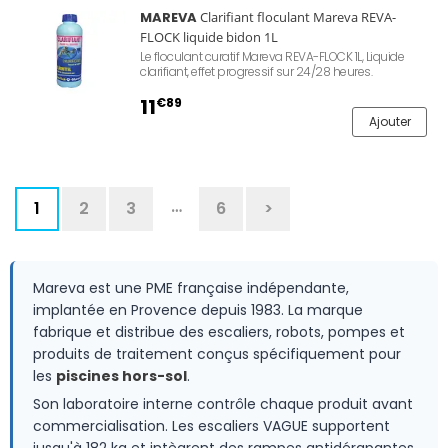
MAREVA
Clarifiant floculant Mareva REVA-
FLOCK liquide bidon 1L
Le floculant curatif Mareva REVA-FLOCK 1L, Liquide
clarifiant, effet progressif sur 24/28 heures.
11
€89
Ajouter
…
1
2
3
6
>
Mareva est une PME française indépendante,
implantée en Provence depuis 1983. La marque
fabrique et distribue des escaliers, robots, pompes et
produits de traitement conçus spécifiquement pour
les
piscines hors-sol
.
Son laboratoire interne contrôle chaque produit avant
commercialisation. Les escaliers VAGUE supportent