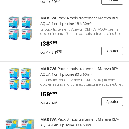
Ajouter
ou 4x 20
€75
MAREVA
Pack 4 mois traitement Mareva REV-
AQUA 4 en 1 piscine 18 à 30m³
Le pack traitement Mareva TCM REV-AQUA permet
d'obtenir sans effort une eau cristalline et saine. Une
seule intervention par semaine, pas de mesure : les
doses sont déjà prêtes. Eau douce et sans odeur.
138
€99
Utilisation toute l'année. Piscine 18 à 30m³. Comprend
4 cartons, permet de traiter votre bassin durant 4
Ajouter
ou 4x 34
€75
mois complets.
MAREVA
Pack 4 mois traitement Mareva REV-
AQUA 4 en 1 piscine 30 à 60m³
Le pack traitement Mareva TCM REV-AQUA permet
d'obtenir sans effort une eau cristalline et saine. Une
seule intervention par semaine, pas de mesure : les
doses sont déjà prêtes. Eau douce et sans odeur.
159
€99
Utilisation toute l'année. Piscine 30 à 60m³.
Comprend 4 cartons, permet de traiter votre bassin
Ajouter
ou 4x 40
€00
durant 4 mois complets.
MAREVA
Pack 3 mois traitement Mareva REV-
AQUA 4 en 1 piscine 30 à 60m³