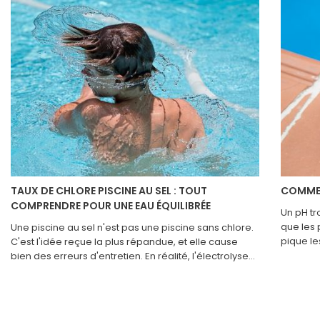
TAUX DE CHLORE PISCINE AU SEL : TOUT
COMMEN
COMPRENDRE POUR UNE EAU ÉQUILIBRÉE
Un pH tr
que les 
Une piscine au sel n'est pas une piscine sans chlore.
pique le
C'est l'idée reçue la plus répandue, et elle cause
et le ch
bien des erreurs d'entretien. En réalité, l'électrolyseur
Pourtant
décompose le sel dissous dans l'eau pour produire
conditio
en continu du chlore libre, celui-là même qui
réelle d
désinfecte votre bassin. La différence avec le chlore
(pH+ et
classique ? Moins de chloramines dans l'eau, donc