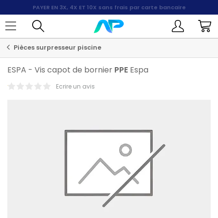
PAYER EN 3X, 4X ET 10X
sans frais par carte bancaire
Pièces surpresseur piscine
ESPA
-
Vis capot de bornier
PPE
Espa
Ecrire un avis