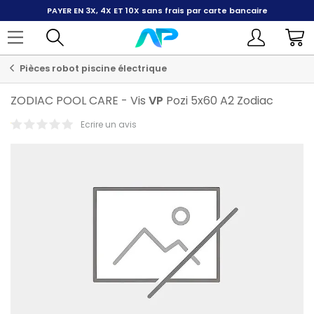
PAYER EN 3X, 4X ET 10X
sans frais par carte bancaire
Pièces robot piscine électrique
ZODIAC POOL CARE
-
Vis
VP
Pozi 5x60 A2 Zodiac
Ecrire un avis