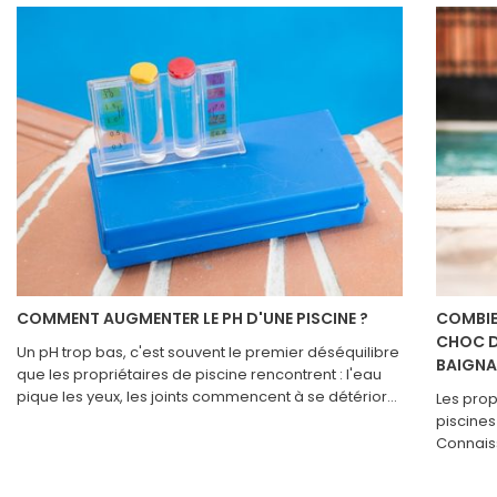
COMMENT AUGMENTER LE PH D'UNE PISCINE ?
COMBIE
CHOC D
Un pH trop bas, c'est souvent le premier déséquilibre
BAIGNA
que les propriétaires de piscine rencontrent : l'eau
pique les yeux, les joints commencent à se détériorer
Les prop
et le chlore perd une bonne partie de son efficacité.
piscines
Pourtant, remonter le pH n'est pas compliqué à
Connaiss
condition de choisir le bon produit selon la situation
la grand
réelle de l'eau. Deux familles de correcteurs existent
s’ils pe