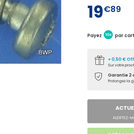
19
€89
10x
Payez
par car
+ 0,50 € Of
Sur votre pr
Garantie 2 
Prolongez la 
ACTUE
ALERTEZ-MO