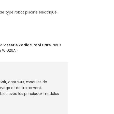
de type robot piscine électrique.
ie
visserie Zodiac Pool Care
. Nous
zi W1026A
!
nSalt, capteurs, modules de
yage et de traitement.
ibles avec les principaux modèles