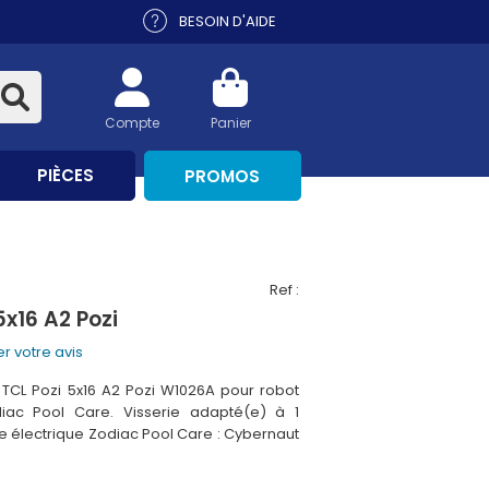
BESOIN D'AIDE
Compte
Panier
PIÈCES
PROMOS
Ref :
5x16 A2 Pozi
r votre avis
TCL Pozi 5x16 A2 Pozi W1026A pour robot
diac Pool Care. Visserie adapté(e) à 1
e électrique Zodiac Pool Care : Cybernaut