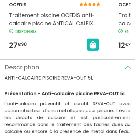
OCEDIS
OCEDI
Traitement piscine OCEDIS anti-
Trait
calcaire piscine ANTICAL CALFIX
calcai
bidon 5L
bidon 
DISPONIBLE
EN S
27
12
€90
€49
Description
ANTI-CALCAIRE PISCINE REVA-OUT 5L
Présentation - Anti-calcaire piscine REVA-OUT 5L
L'anti-calcaire préventif et curatif REVA-OUT avec
action inhibiteur d'ions métalliques pour piscine. Il évite
les dépôts de calcaire et est particulièrement
recommandé dans le traitement des taches dues au
calcaire ou encore à la présence de métal dans l'eau.