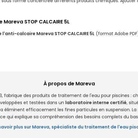
sous forme concentrée différents produits chimiques. Ajouter to
re Mareva STOP CALCAIRE 5L
 l'anti-calcaire Mareva STOP CALCAIRE 5L
(format Adobe PDF
À propos de Mareva
, fabrique des produits de traitement de l'eau pour piscines : ch
éveloppées et testées dans un
laboratoire interne certifié
, sit
eva éliminent efficacement les fines particules en suspension. La
s, ce qui explique sa compréhension des besoins complets du bas
savoir plus sur Mareva, spécialiste du traitement de l'eau pis