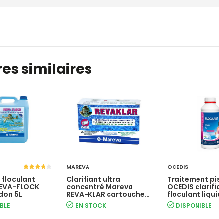
es similaires
MAREVA
OCEDIS
t floculant
Clarifiant ultra
Traitement pi
REVA-FLOCK
concentré Mareva
OCEDIS clarifi
idon 5L
REVA-KLAR cartouches
floculant liqu
1kg
1L
BLE
EN STOCK
DISPONIBLE