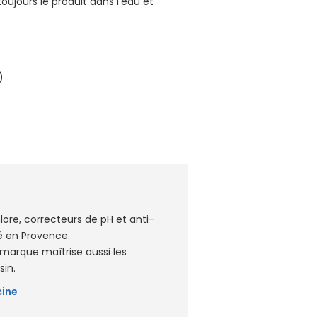
ujours le produit dans l'eau et
)
lore, correcteurs de pH et anti-
ué en Provence.
 marque maîtrise aussi les
sin.
cine