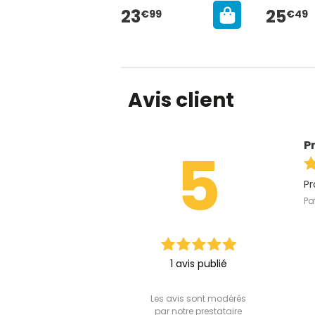
23
25
€99
€49
Avis client
P
5
Pr
Pat
1 avis publié
Les avis sont modérés
par notre prestataire