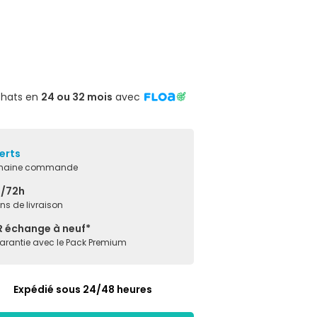
chats en
24 ou 32 mois
avec
erts
ochaine commande
8/72h
ons de livraison
R échange à neuf*
garantie avec le Pack Premium
Expédié sous 24/48 heures