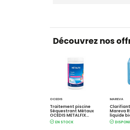
Découvrez nos offr
OCEDIS
MAREVA
Traitement piscine
Clarifian
Séquestrant Métaux
Mareva 
OCEDIS METALFIX
liquide b
poudre 0,75 kg
EN STOCK
DISPONI