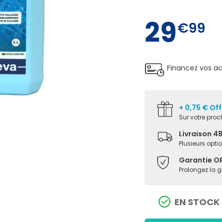
29
€99
Financez vos a
+ 0,75 € Off
Sur votre pr
Livraison 4
Plusieurs opti
Garantie O
Prolongez la 
EN STOCK