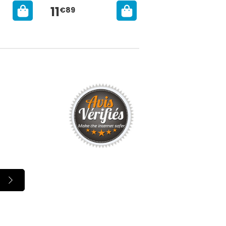
11
15
€89
€49