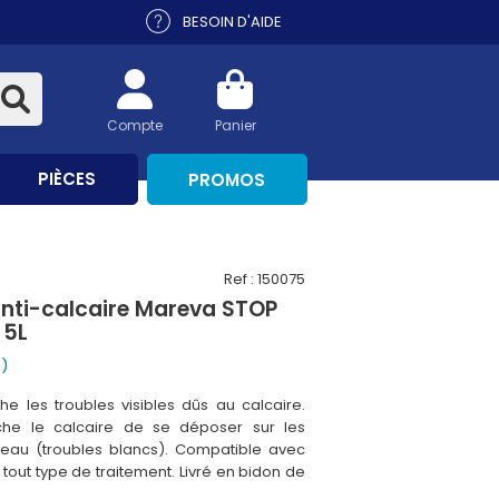
BESOIN D'AIDE
Compte
Panier
PIÈCES
PROMOS
Ref : 150075
 anti-calcaire Mareva STOP
 5L
s)
 les troubles visibles dûs au calcaire.
he le calcaire de se déposer sur les
l'eau (troubles blancs). Compatible avec
 tout type de traitement. Livré en bidon de