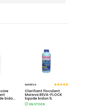
MAREVA
OCEDIS
scine
Clarifiant floculant
Traitement piscine
ant
Mareva REVA-FLOCK
OCEDIS floculant
ide bidon
liquide bidon 1L
cartouche boite 1k
EN STOCK
EN STOCK