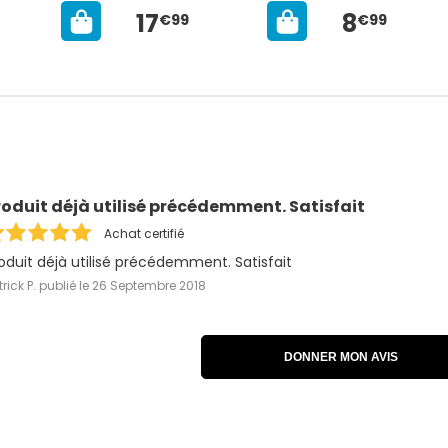
17
8
€99
€99
roduit déjà utilisé précédemment. Satisfait
Achat certifié
oduit déjà utilisé précédemment. Satisfait
rick P.
publié le 26 Septembre 2018
DONNER MON AVIS