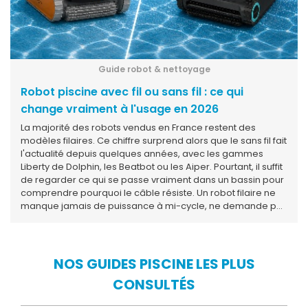
Guide robot & nettoyage
Robot piscine avec fil ou sans fil : ce qui
change vraiment à l'usage en 2026
La majorité des robots vendus en France restent des
modèles filaires. Ce chiffre surprend alors que le sans fil fait
l'actualité depuis quelques années, avec les gammes
Liberty de Dolphin, les Beatbot ou les Aiper. Pourtant, il suffit
de regarder ce qui se passe vraiment dans un bassin pour
comprendre pourquoi le câble résiste. Un robot filaire ne
manque jamais de puissance à mi-cycle, ne demande pas
à être remis en charge avant le prochain passage, et peut
enchaîner deux nettoyages consécutifs si la piscine est
particulièrement sale après une tempête ou un week-end
chargé. Le sans fil apporte autre chose : la légèreté, la
NOS GUIDES PISCINE LES PLUS
liberté de mouvement, l'absence totale de câble à gérer
CONSULTÉS
ou à enrouler. Pour une piscine de taille raisonnable avec
peu de débris, l'expérience est franchement confortable.