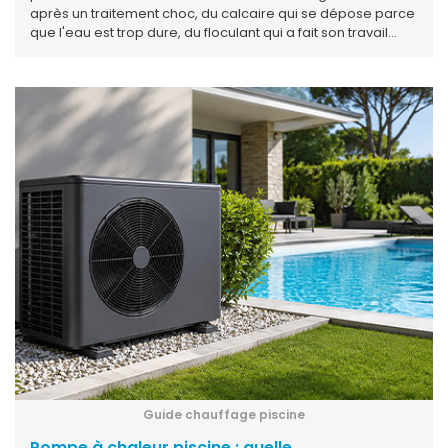
après un traitement choc, du calcaire qui se dépose parce
que l'eau est trop dure, du floculant qui a fait son travail
mais n'a pas été évacué, ou simplement du sable et du
pollen apportés par le vent. Avant de verser quoi que ce
soit dans le bassin, il faut d'abord observer le dépôt : sa
couleur, son aspect (poudreux, visqueux, filamenteux), et
ce qui s'est passé dans les dernières 24 à 48 heures. Ce
guide part de ce que vous voyez pour vous aider à
identifier la cause, choisir la bonne action et éviter les
erreurs classiques qui font repartir le problème depuis le
début.
Guide chauffage piscine
Pompe à chaleur piscine : quelle