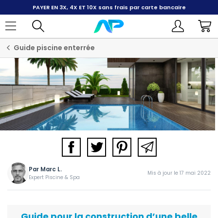
PAYER EN 3X, 4X ET 10X
sans frais par carte bancaire
Guide piscine enterrée
Par
Marc L.
Mis à jour le 17 mai 2022
Expert Piscine & Spa
Guide pour la construction d’une belle