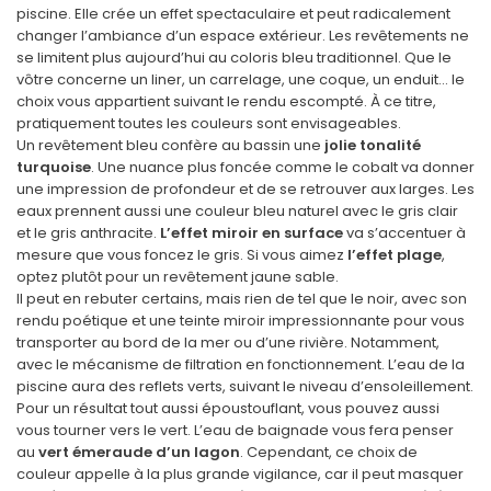
piscine. Elle crée un effet spectaculaire et peut radicalement
changer l’ambiance d’un espace extérieur. Les revêtements ne
se limitent plus aujourd’hui au coloris bleu traditionnel. Que le
vôtre concerne un liner, un carrelage, une coque, un enduit… le
choix vous appartient suivant le rendu escompté. À ce titre,
pratiquement toutes les couleurs sont envisageables.
Un revêtement bleu confère au bassin une
jolie tonalité
turquoise
. Une nuance plus foncée comme le cobalt va donner
une impression de profondeur et de se retrouver aux larges. Les
eaux prennent aussi une couleur bleu naturel avec le gris clair
et le gris anthracite.
L’effet miroir en surface
va s’accentuer à
mesure que vous foncez le gris. Si vous aimez
l’effet plage
,
optez plutôt pour un revêtement jaune sable.
Il peut en rebuter certains, mais rien de tel que le noir, avec son
rendu poétique et une teinte miroir impressionnante pour vous
transporter au bord de la mer ou d’une rivière. Notamment,
avec le mécanisme de filtration en fonctionnement. L’eau de la
piscine aura des reflets verts, suivant le niveau d’ensoleillement.
Pour un résultat tout aussi époustouflant, vous pouvez aussi
vous tourner vers le vert. L’eau de baignade vous fera penser
au
vert émeraude d’un lagon
. Cependant, ce choix de
couleur appelle à la plus grande vigilance, car il peut masquer