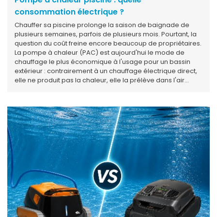
consommation électrique ?
Chauffer sa piscine prolonge la saison de baignade de
plusieurs semaines, parfois de plusieurs mois. Pourtant, la
question du coût freine encore beaucoup de propriétaires.
La pompe à chaleur (PAC) est aujourd'hui le mode de
chauffage le plus économique à l'usage pour un bassin
extérieur : contrairement à un chauffage électrique direct,
elle ne produit pas la chaleur, elle la prélève dans l'air
ambiant et la transfère à l'eau. En pratique, environ 80 % de
l'énergie restituée provient de l'environnement, et
seulement 20 % de votre compteur électrique. Ce
rendement exceptionnel se traduit par un coefficient de
performance (COP) supérieur à 3, voire à 5 sur les
meilleurs modèles. Mais estimer sa consommation réelle
n'est pas aussi simple qu'il y paraît : la taille du bassin, la
région d'installation, la présence ou non d'une couverture,
l'exposition au vent, la température visée, l'usage hivernal
ou saisonnier… chacun de ces paramètres peut faire varier
la facture dans des proportions considérables. Ce guide
explique comment fonctionne le calcul, quels facteurs
pèsent le plus lourd, et comment agir concrètement pour
garder la maîtrise de son budget chauffage.