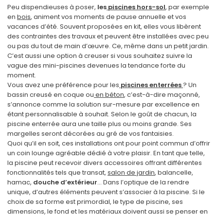
Peu dispendieuses à poser,
les
piscines hors-sol
, par exemple
en
bois
, animent vos moments de pause annuelle et vos
vacances d’été. Souvent proposées en kit, elles vous libèrent
des contraintes des travaux et peuvent être installées avec peu
ou pas du tout de main d’œuvre. Ce, même dans un petit jardin.
C’est aussi une option à creuser si vous souhaitez suivre la
vague des mini-piscines devenues la tendance forte du
moment.
Vous avez une préférence pour les
piscines enterrées
? Un
bassin creusé en coque ou
en béton
, c’est-à-dire maçonné,
s’annonce comme la solution sur-mesure par excellence en
étant personnalisable à souhait. Selon le goût de chacun, la
piscine enterrée aura une taille plus ou moins grande. Ses
margelles seront décorées au gré de vos fantaisies.
Quoi qu’il en soit, ces installations ont pour point commun d’offrir
un coin lounge agréable dédié à votre plaisir. En tant que telle,
la piscine peut recevoir divers accessoires offrant différentes
fonctionnalités tels que transat,
salon de jardin
, balancelle,
hamac,
douche d’extérieur
… Dans l’optique de la rendre
unique, d’autres éléments peuvent s’associer à la piscine. Si le
choix de sa forme est primordial, le type de piscine, ses
dimensions, le fond et les matériaux doivent aussi se penser en