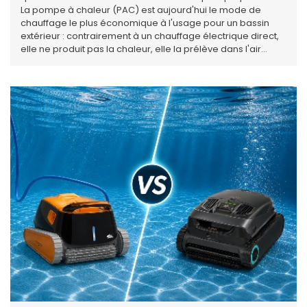
La pompe à chaleur (PAC) est aujourd'hui le mode de
chauffage le plus économique à l'usage pour un bassin
extérieur : contrairement à un chauffage électrique direct,
elle ne produit pas la chaleur, elle la prélève dans l'air
ambiant et la transfère à l'eau. En pratique, environ 80 % de
l'énergie restituée provient de l'environnement, et
seulement 20 % de votre compteur électrique. Ce
rendement exceptionnel se traduit par un coefficient de
performance (COP) supérieur à 3, voire à 5 sur les
meilleurs modèles. Mais estimer sa consommation réelle
n'est pas aussi simple qu'il y paraît : la taille du bassin, la
région d'installation, la présence ou non d'une couverture,
l'exposition au vent, la température visée, l'usage hivernal
ou saisonnier… chacun de ces paramètres peut faire varier
la facture dans des proportions considérables. Ce guide
explique comment fonctionne le calcul, quels facteurs
pèsent le plus lourd, et comment agir concrètement pour
garder la maîtrise de son budget chauffage.