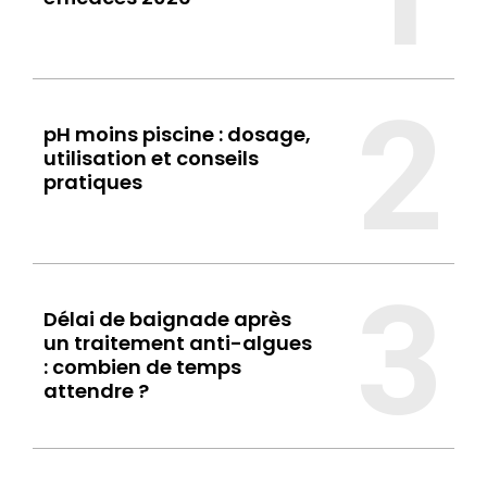
parois, la gestion des cycles, la durabilité, et les situations
où l'un prend nettement l'avantage sur l'autre.
2
pH moins piscine : dosage,
utilisation et conseils
pratiques
3
Délai de baignade après
un traitement anti-algues
: combien de temps
attendre ?