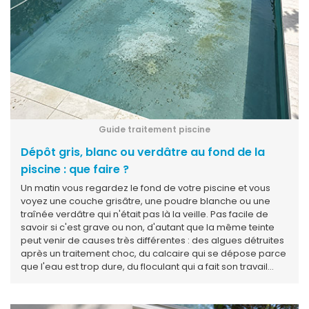
Guide traitement piscine
Dépôt gris, blanc ou verdâtre au fond de la
piscine : que faire ?
Un matin vous regardez le fond de votre piscine et vous
voyez une couche grisâtre, une poudre blanche ou une
traînée verdâtre qui n'était pas là la veille. Pas facile de
savoir si c'est grave ou non, d'autant que la même teinte
peut venir de causes très différentes : des algues détruites
après un traitement choc, du calcaire qui se dépose parce
que l'eau est trop dure, du floculant qui a fait son travail
mais n'a pas été évacué, ou simplement du sable et du
pollen apportés par le vent. Avant de verser quoi que ce
soit dans le bassin, il faut d'abord observer le dépôt : sa