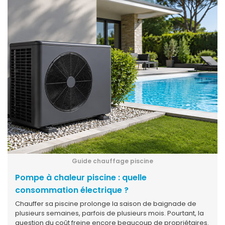
couleur, son aspect (poudreux, visqueux, filamenteux), et
ce qui s'est passé dans les dernières 24 à 48 heures. Ce
guide part de ce que vous voyez pour vous aider à
identifier la cause, choisir la bonne action et éviter les
erreurs classiques qui font repartir le problème depuis le
début.
Guide chauffage piscine
Pompe à chaleur piscine : quelle
consommation électrique ?
Chauffer sa piscine prolonge la saison de baignade de
plusieurs semaines, parfois de plusieurs mois. Pourtant, la
question du coût freine encore beaucoup de propriétaires.