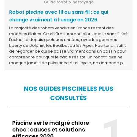
Guide robot & nettoyage
Robot piscine avec fil ou sans fil : ce qui
change vraiment à l'usage en 2026
La majorité des robots vendus en France restent des
modèles filaires. Ce chiffre surprend alors que le sans fil fait
l'actualité depuis quelques années, avec les gammes
Liberty de Dolphin, les Beatbot ou les Aiper. Pourtant, il suffit
de regarder ce qui se passe vraiment dans un bassin pour
comprendre pourquoi le câble résiste. Un robot filaire ne
manque jamais de puissance à mi-cycle, ne demande pas
à être remis en charge avant le prochain passage, et peut
enchaîner deux nettoyages consécutifs si la piscine est
particulièrement sale après une tempête ou un week-end
chargé. Le sans fil apporte autre chose : la légèreté, la
NOS GUIDES PISCINE LES PLUS
liberté de mouvement, l'absence totale de câble à gérer
CONSULTÉS
ou à enrouler. Pour une piscine de taille raisonnable avec
peu de débris, l'expérience est franchement confortable.
Mais dès que le bassin dépasse une certaine surface, que
1
la végétation environnante est généreuse ou que la
piscine sert chaque jour, la batterie devient le facteur
Piscine verte malgré chlore
limitant. Ce guide compare les deux approches sur ce qui
choc : causes et solutions
compte vraiment à l'usage : la couverture du fond et des
efficaces 2026