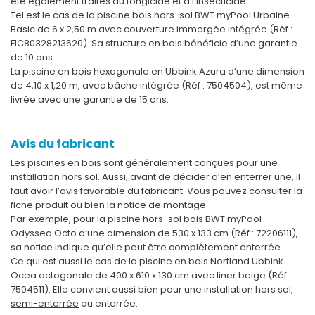
été également traités au fongicide et à l’insecticide.
Tel est le cas de la piscine bois hors-sol BWT myPool Urbaine
Basic de 6 x 2,50 m avec couverture immergée intégrée (Réf :
FIC80328213620). Sa structure en bois bénéficie d’une garantie
de 10 ans.
La piscine en bois hexagonale en Ubbink Azura d’une dimension
de 4,10 x 1,20 m, avec bâche intégrée (Réf : 7504504), est même
livrée avec une garantie de 15 ans.
Avis du fabricant
Les piscines en bois sont généralement conçues pour une
installation hors sol. Aussi, avant de décider d’en enterrer une, il
faut avoir l’avis favorable du fabricant. Vous pouvez consulter la
fiche produit ou bien la notice de montage.
Par exemple, pour la piscine hors-sol bois BWT myPool
Odyssea Octo d’une dimension de 530 x 133 cm (Réf : 72206111),
sa notice indique qu’elle peut être complètement enterrée.
Ce qui est aussi le cas de la piscine en bois Nortland Ubbink
Ocea octogonale de 400 x 610 x 130 cm avec liner beige (Réf :
7504511). Elle convient aussi bien pour une installation hors sol,
semi-enterrée
ou enterrée.