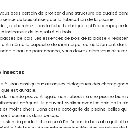
 vous êtes certain de profiter d’une structure de qualité pe
essence du bois utilisé pour la fabrication de la piscine.
ne, recherchez dans la fiche technique qui l’accompagne la 
un indicateur de la qualité du bois.
q classes de bois. Les essences de bois de la classe 4 résiste
e 5 ont même la capacité de s’immerger complètement dans 
ondée d’eau en permanence, vous devrez alors vous assurer q
ux insectes
ste à l’eau ainsi qu’aux attaques biologiques des champigno
tique est durable.
du monde peuvent également aboutir à une piscine bien résis
itement adéquat, ils peuvent rivaliser avec les bois de la cl
 et moins chers. Dans cette catégorie de piscine, celles qui 
 sont courants dans ce cas.
ession du produit chimique à l’intérieur du bois afin qu’il att
dé a fait l’objet de nombreuses inquiétudes en raison de l’ut