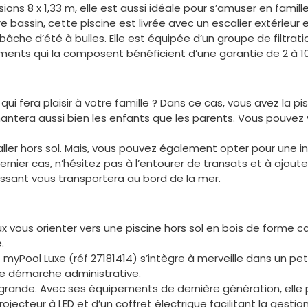
ons 8 x 1,33 m, elle est aussi idéale pour s’amuser en famille
e bassin, cette piscine est livrée avec un escalier extérieur 
 bâche d’été à bulles. Elle est équipée d’un groupe de filtrat
ments qui la composent bénéficient d’une garantie de 2 à 10
ui fera plaisir à votre famille ? Dans ce cas, vous avez la p
hantera aussi bien les enfants que les parents. Vous pouvez 
taller hors sol. Mais, vous pouvez également opter pour une
ier cas, n’hésitez pas à l’entourer de transats et à ajoute
ssant vous transportera au bord de la mer.
ieux vous orienter vers une piscine hors sol en bois de forme 
.
myPool Luxe (réf 27181414) s’intègre à merveille dans un pet
ne démarche administrative.
rande. Avec ses équipements de dernière génération, elle pe
rojecteur à LED et d’un coffret électrique facilitant la gestion