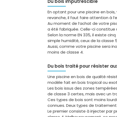
Du bois imputrescible
En optant pour une piscine en bois,
revanche, il faut faire attention à l’
Au moment de l’achat de votre pisci
a été fabriquée. Celle-ci constitue 
Selon la norme EN 335, il existe cin
simple humidité, ceux de la class
Aussi, comme votre piscine sera in
moins de classe 4.
Du bois traité pour résister a
Une piscine en bois de qualité rési
modèle fait en bois tropical ou exo
Les bois issus des zones tempérées 
de classe 3 certes, mais avec un tra
Ces types de bois sont moins lourds
connues. Deux types de traitement
Le premier consiste à injecter par pr
classe 4. Malheureusement, ce procé