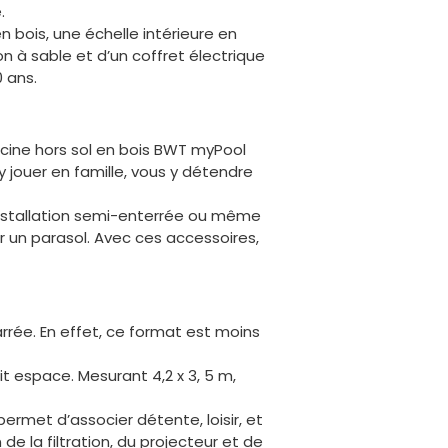
.
en bois, une échelle intérieure en
ion à sable et d’un coffret électrique
 ans.
iscine hors sol en bois BWT myPool
y jouer en famille, vous y détendre
 installation semi-enterrée ou même
r un parasol. Avec ces accessoires,
carrée. En effet, ce format est moins
it espace. Mesurant 4,2 x 3, 5 m,
rmet d’associer détente, loisir, et
 de la filtration, du projecteur et de