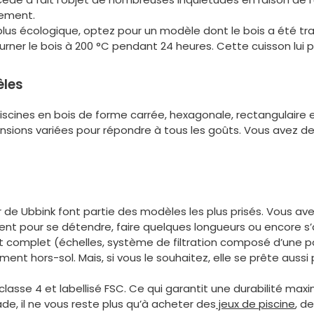
nement.
 plus écologique, optez pour un modèle dont le bois a été tr
rner le bois à 200 °C pendant 24 heures. Cette cuisson lui p
èles
piscines en bois de forme carrée, hexagonale, rectangulaire
ensions variées pour répondre à tous les goûts. Vous avez de
de Ubbink font partie des modèles les plus prisés. Vous av
nvient pour se détendre, faire quelques longueurs ou encore s
kit complet (échelles, système de filtration composé d’une po
ement hors-sol. Mais, si vous le souhaitez, elle se prête aussi
 classe 4 et labellisé FSC. Ce qui garantit une durabilité max
, il ne vous reste plus qu’à acheter des
jeux de piscine
, d