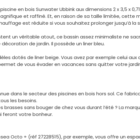
 piscine en bois Sunwater Ubbink aux dimensions 2 x 3,5 x 0,71
ifique et raffiné. Et, en raison de sa taille limitée, cette m
auffage est réduite si vous souhaitez prolonger jusqu’à la 
ent un véritable atout, ce bassin assez minimaliste ne sacrifi
écoration de jardin. Il possède un liner bleu.
les dotés de liner beige. Vous avez par exemple celui aux di
permet de vous évader en vacances sans quitter votre jardin
ue dans le secteur des piscines en bois hors sol. Ce fabric
ous les besoins.
ues brasses sans bouger de chez vous durant l’été ? La ma
i feront votre bonheur.
sea Octo + (réf 27228515), par exemple, vous offre un esp