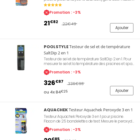
de 50 bandelettes de test.
Promotion : -3%
21
€82
22
€49
Ajouter
POOLSTYLE
Testeur de sel et de température
SaltDip 2 en 1
Testeur de sel et de température SaltDip 2 en 1. Pour
mesurer le sel et la température des piscines et spas.
Grand écran LCD avec lecture facile. Mémoire des
Promotion : -3%
analyses précédentes pour comparer vos résultats.
Données ultra précises.
326
€87
336
€98
Ajouter
ou 4x 84
€25
AQUACHEK
Testeur Aquachek Peroxyde 3 en 1
Testeur Aquachek Peroxyde 3 en 1 pour piscine.
Flacon de 25 bandelettes de test. Mesure le peroxyde,
le pH et l'alcalinité totale.
Promotion : -3%
€85