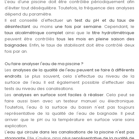
L'eau d'une piscine doit être contrôlée périodiquement afin
d'éviter tout déséquilibre. Toutefois, la fréquence des analyses
dépend du paramètre.
Il est conseillé d'effectuer
un test du pH et du taux de
désinfectant
au moins
une fois par semaine
. Cependant, le
taux alcalimétrique complet
ainsi que le
titre hydrotimétrique
peuvent être contrôlés
tous les mois en pleine saison des
baignades
. Enfin, le taux de stabilisant doit être contrôlé deux
fois par an.
Ou faire analyser l'eau de ma piscine ?
Les
analyses de la qualité de l'eau peuvent se faire à différents
endroits
. Le plus souvent, cela s'effectue au niveau de la
surface de l'eau. Il est également possible d'effectuer des
tests au niveau des canalisations.
Les
analyses en surface sont faciles à réaliser
. Cela peut se
faire aussi bien avec un testeur manuel ou électronique.
Toutefois, l'eau à la surface du bassin n'est pas toujours
représentative de la qualité de l'eau de baignade. Il peut
arriver que le pH ou la température en surface varie sans
explication.
L'
eau qui circule dans les canalisations de la piscine n'est pas
stagnante
. Elle s'avère ainsi
plus représentative de la qualité de