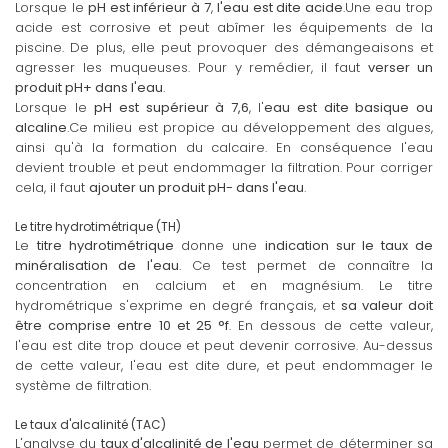
Lorsque le
pH est inférieur à 7
,
l'eau est dite acide
.Une eau trop
acide est corrosive et peut abîmer les équipements de la
piscine. De plus, elle peut provoquer des démangeaisons et
agresser les muqueuses. Pour y remédier, il faut
verser un
produit pH+ dans l'eau
.
Lorsque le
pH est supérieur à 7,6
, l'
eau est dite basique ou
alcaline
.Ce milieu est propice au développement des algues,
ainsi qu'à la formation du calcaire. En conséquence l'eau
devient trouble et peut endommager la filtration. Pour corriger
cela, il faut
ajouter un produit pH- dans l'eau
.
Le titre hydrotimétrique (TH)
Le
titre hydrotimétrique
donne une
indication sur le taux de
minéralisation de l'eau
. Ce test permet de connaître la
concentration en calcium et en magnésium. Le titre
hydrométrique s'exprime en degré français, et
sa valeur doit
être comprise entre 10 et 25 °f
. En dessous de cette valeur,
l'eau est dite trop douce et peut devenir corrosive. Au-dessus
de cette valeur, l'eau est dite dure, et peut endommager le
système de filtration.
Le taux d'alcalinité (TAC)
L'analyse du
taux d'alcalinité de l'eau
permet de déterminer sa