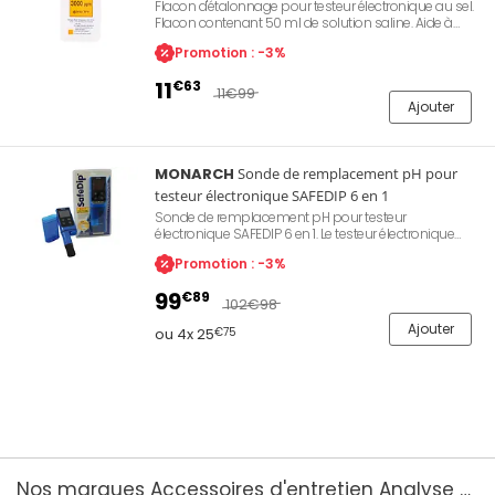
Flacon d'étalonnage pour testeur électronique au sel.
Flacon contenant 50 ml de solution saline. Aide à
vérifier le bon fonctionnement de électrolyseur.
Promotion : -3%
11
€63
11
€99
Ajouter
MONARCH
Sonde de remplacement pH pour
testeur électronique SAFEDIP 6 en 1
Sonde de remplacement pH pour testeur
électronique SAFEDIP 6 en 1. Le testeur électronique
SAFEDIP 6 en 1 pour le chlore libre, le pH, la salinité, le
Promotion : -3%
MDT, le RedOX et la température. Écran LCD, fonction
mémoire pour comparer les données d'une analyse
99
€89
à l'autre. Premier testeur complet à 6 données.
102
€98
Ajouter
ou 4x 25
€75
Nos marques Accessoires d'entretien Analyse de l'eau