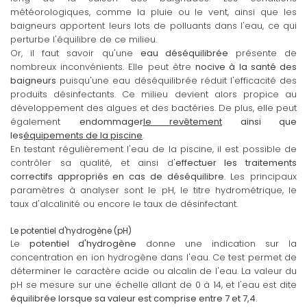
météorologiques, comme la pluie ou le vent, ainsi que les
baigneurs apportent leurs lots de polluants dans l'eau, ce qui
perturbe l'équilibre de ce milieu.
Or, il faut savoir qu'une
eau déséquilibrée
présente de
nombreux inconvénients. Elle peut être
nocive à la santé des
baigneurs
puisqu'une eau déséquilibrée réduit l'efficacité des
produits désinfectants. Ce milieu devient alors propice au
développement des algues et des bactéries. De plus, elle peut
également
endommager
le revêtement
ainsi que
les
équipements de la piscine
.
En testant régulièrement l'eau de la piscine, il est possible de
contrôler sa qualité, et ainsi d'
effectuer les traitements
correctifs appropriés en cas de déséquilibre
. Les principaux
paramètres à analyser sont le pH, le titre hydrométrique, le
taux d'alcalinité ou encore le taux de désinfectant.
Le potentiel d'hydrogène (pH)
Le
potentiel d'hydrogène
donne une indication sur la
concentration en ion hydrogène dans l'eau. Ce test permet de
déterminer le caractère acide ou alcalin de l'eau. La valeur du
pH se mesure sur une échelle allant de 0 à 14, et l'eau est dite
équilibrée lorsque sa valeur est comprise entre 7 et 7,4
.