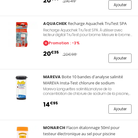
20
21
€49
Ajouter
AQUACHEK
Recharge Aquachek TruTest SPA
Recharge Aquachek TruTest SPA. À utiliser avec
lecteur digital TruTest pour brome. Mesure le brome
total, le chlore total, le pH et le TAC.
Promotion : -3%
20
€35
20
€98
Ajouter
MAREVA
Boite 10 bandes d'analyse salinité
MAREVA Insta-Test chlorure de sodium
Mareva Languettes salinité,analyse de la
concentration de chlorure de sodium de la piscine,
rapide et facile à utiliser, lot comprenant 10 bandes
d'analyse de chlorure de sodium.
14
€95
Ajouter
MONARCH
Flacon étalonnage 50ml pour
testeur électronique au sel pour piscine