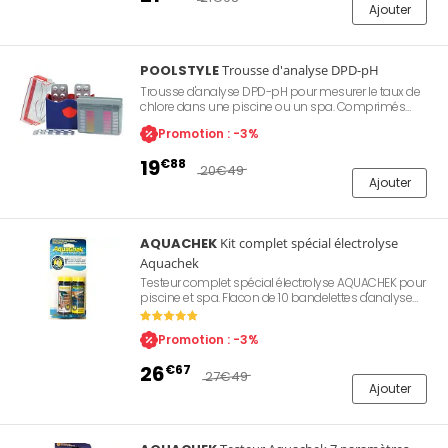
Ajouter
POOLSTYLE
Trousse d'analyse DPD-pH
Trousse d'analyse DPD-pH pour mesurer le taux de
chlore dans une piscine ou un spa. Comprimés
emballés individuellement. Livrée complète prête à
Promotion : -3%
l'utilisation.
19
€88
20
€49
Ajouter
AQUACHEK
Kit complet spécial électrolyse
Aquachek
Testeur complet spécial électrolyse AQUACHEK pour
piscine et spa. Flacon de 10 bandelettes d'analyse
pour le sel et 10 autres pour le reste. Mesure le chlore
libre, l'alcalinité totale, le pH et Stabilisant.
Promotion : -3%
26
€67
27
€49
Ajouter