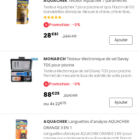
AQUACHEK
Testeur Aquachek 7 paramètres
Testeur Aquachek 7 pour piscine et spa. Flacon de 50
bandelettes d'analyse. Mesure le chlore, chlore libre,
l'alcalinité totale, le pH, le brome total, la dureté et le
niveau de stabilisant.
Promotion : -3%
28
€61
29
€49
Ajouter
MONARCH
Testeur électronique de sel Davey
TDS pour piscine
Testeur électronique de sel Davey TDS pour piscine.
Permet de mesurer le taux de salinité de votre piscine.
Affichage numérique, lecture instantanée de la valeur.
Promotion : -3%
Inclus un flacon d'étalonnage ainsi qu'une pile. Livré
dans une boite de rangement PVC.
88
€25
90
€98
Ajouter
ou 4x 22
€75
AQUACHEK
Languettes d'analyse AQUACHEK
ORANGE 3 EN 1
Languettes d'analyse AQUACHEK ORANGE 3 EN 1 pour
piscine pour analyser le taux d'oxygène actif. Flacon