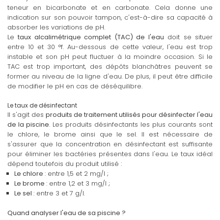
teneur en bicarbonate et en carbonate. Cela donne une
indication sur son pouvoir tampon, c'est-à-dire sa capacité à
absorber les variations de pH.
Le
taux alcalimétrique complet (TAC) de l'eau
doit se situer
entre 10 et 30 °f. Au-dessous de cette valeur, l'eau est trop
instable et son pH peut fluctuer à la moindre occasion. Si le
TAC est trop important, des dépôts blanchâtres peuvent se
former au niveau de la ligne d'eau. De plus, il peut être difficile
de modifier le pH en cas de déséquilibre.
Le taux de désinfectant
Il s'agit des
produits de traitement utilisés pour désinfecter l'eau
de la piscine
. Les produits désinfectants les plus courants sont
le chlore, le brome ainsi que le sel. Il est nécessaire de
s'assurer que la concentration en désinfectant est suffisante
pour éliminer les bactéries présentes dans l'eau. Le taux idéal
dépend toutefois du produit utilisé :
Le chlore
: entre 1,5 et 2 mg/l ;
Le brome
: entre 1,2 et 3 mg/l ;
Le sel
: entre 3 et 7 g/l.
Quand analyser l'eau de sa piscine ?