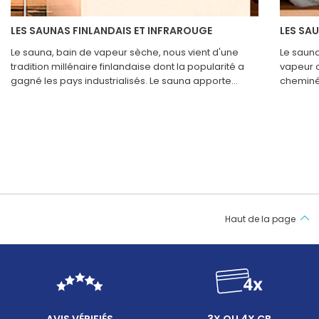
LES SAUNAS FINLANDAIS ET INFRAROUGE
LES SA
Le sauna, bain de vapeur sèche, nous vient d'une
Le sauna
tradition millénaire finlandaise dont la popularité a
vapeur c
gagné les pays industrialisés. Le sauna apporte
cheminée
détente et bien être, mais renforce également nos
poêle à 
défenses naturelles, notamment pour lutter contre le
l’intérie
stress et les infections.
Haut de la page