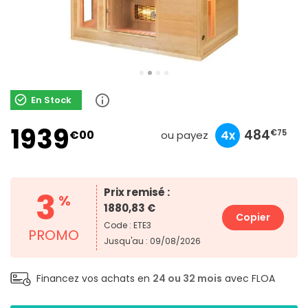
En Stock
1939
646
193
484
€00
10x
3x
4x
€90
€33
€75
ou payez
3
Prix remisé :
%
1880,83 €
Copier
Code : ETE3
PROMO
Jusqu'au : 09/08/2026
Financez vos achats en
24 ou 32 mois
avec FLOA