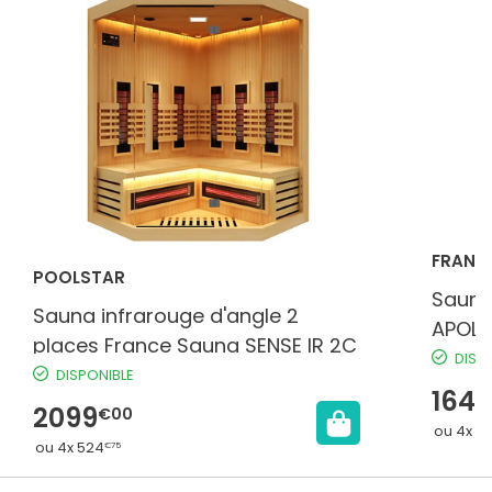
FRANC
POOLSTAR
Sauna
Sauna infrarouge d'angle 2
APOLL
places France Sauna SENSE IR 2C
DISP
DISPONIBLE
1649
2099
€00
ou 4x 41
ou 4x 524
€75