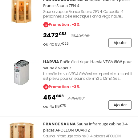
France Sauna ZEN 4
Sauna vapeur France Sauna ZEN 4. Capacité : 4
personnes. Poêle électrique Harvia Vega haute
performance monophasé livré avec ses pierres de
Promotion : -3%
lave. Cabine en épicéa du Canada. Préchauffage
rapide en 20mn. Puissance de chauffe 6000W.
2472
€53
Eclairage tamisé. Dimensions 198 x 174 x 200 cm.
2549
€00
Installation simple et rapide dans votre espace de
Ajouter
vie.
ou 4x 637
€25
HARVIA
Poêle électrique Harvia VEGA 8kW pour
sauna à vapeur
Le poêle Harvia VEGA 8kW est compact et puissant. Il
est prévu pour un sauna de 7m3 à 12m3. Ses
commandes ergonomiques placées à l'avant
Promotion : -3%
permettent un contrôle simple et aisé. Il dispose d'un
thermostat et d'un timer pour une utilisation
464
€63
personnalisée. Corps en acier inoxydable,
479
€00
compartiment pierres de lave simple d'accès,
Ajouter
capacité 20kg.
ou 4x 119
€75
FRANCE SAUNA
Sauna infrarouge cabine 3-4
places APOLLON QUARTZ
Sauna infrarouge cabine 3-4 places APOLLON