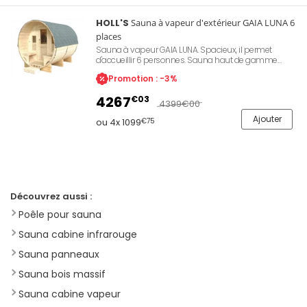
HOLL'S
Sauna à vapeur d'extérieur GAIA LUNA 6
places
Sauna à vapeur GAIA LUNA. Spacieux, il permet
d'accueillir 6 personnes. Sauna haut de gamme
d'extérieur. Dimensions : 250x205x220 cm.
Promotion : -3%
Chromothérapie LED + éclairage intérieur. Double
banquette / Double hauteur. Banc supérieur multi-
4267
€03
position. Terrasse avec banquettes.
4399
€00
Ajouter
ou 4x 1099
€75
Découvrez aussi :
Poêle pour sauna
Sauna cabine infrarouge
Sauna panneaux
Sauna bois massif
Sauna cabine vapeur