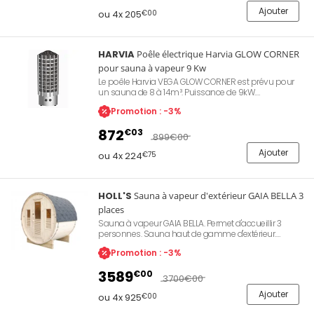
Ajouter
ou 4x 205
€00
HARVIA
Poêle électrique Harvia GLOW CORNER
pour sauna à vapeur 9 Kw
Le poêle Harvia VEGA GLOW CORNER est prévu pour
un sauna de 8 à 14m³. Puissance de 9kW.
Branchement triphasé 400 V. En acier inoxydable. Se
Promotion : -3%
pose au sol. Réceptacle pour 50 kg de pierres (non
fournies). Hauteur 1100 mm. Largeur : 330mm.
872
€03
Profondeur : 330mm. Poids : 16 kg.
899
€00
Ajouter
ou 4x 224
€75
HOLL'S
Sauna à vapeur d'extérieur GAIA BELLA 3
places
Sauna à vapeur GAIA BELLA. Permet d'accueillir 3
personnes. Sauna haut de gamme d'extérieur.
Dimensions : L 205 x P 160 x H 220 cm.
Promotion : -3%
Chromothérapie LED + éclairage intérieur. Double
banquette / Double hauteur. Banc supérieur multi-
3589
€00
position.
3700
€00
Ajouter
ou 4x 925
€00