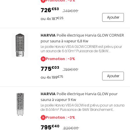
Promotion : -3%
Réceptacle pour 90 kg de pierres (non fournies).
Hauteur 1076 mm. Diamètre 364 mm. Poids : 15 kg.
726
€53
749
€00
Ajouter
ou 4x 187
€25
HARVIA
Poêle électrique Harvia GLOW CORNER
pour sauna à vapeur 6,8 Kw
Le poêle Harvia VEGA GLOW CORNER est prévu pour
un sauna de 6 à 10m³. Puissance de 6,8kW.
Branchement triphasé 400 V. En acier inoxydable. Se
Promotion : -3%
pose au sol.Réceptacle pour 50 kg de pierres (non
fournies). Hauteur 1100 mm. Largeur : 330mm.
775
€03
Profondeur : 330mm. Poids : 16 kg.
799
€00
Ajouter
ou 4x 199
€75
HARVIA
Poêle électrique Harvia GLOW pour
sauna à vapeur 9 Kw
Le poêle Harvia VEGA GLOW est prévu pour un sauna
de 8 à 14m³. Puissance de 9kW. Branchement
triphasé 400 V. En acier inoxydable. Se pose au sol.
Promotion : -3%
Réceptacle pour 90 kg de pierres (non fournies).
Hauteur 1076 mm. Diamètre 364 mm. Poids : 15 kg.
795
€40
820
€00