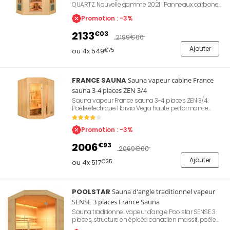
QUARTZ. Nouvelle gamme 2021 ! Panneaux carbone
dernière génération. Extérieur bois. Préchauffage
Promotion : -3%
rapide en 15mn. Puissance de chauffe 2580W.
Technologie Full Spectrum Quartz. 2 panneaux de
2133
€03
contrôle, chromothérapie, ventilation, stéréo.
2199
€00
Dimensions 150 x 150 x 190 cm. Installation rapide sur
Ajouter
secteur 230V.
ou 4x 549
€75
FRANCE SAUNA
Sauna vapeur cabine France
sauna 3-4 places ZEN 3/4
Sauna vapeur France sauna 3-4 places ZEN 3/4.
Poêle électrique Harvia Vega haute performance
monophasé livré avec ses pierres de lave. Cabine en
épicéa du Canada. Préchauffage rapide en 20mn.
Promotion : -3%
Puissance de chauffe 4500W. Eclairage tamisé.
Dimensions 150 x 150 x 200 cm. Installation simple et
2006
€93
rapide dans votre espace de vie. Forme angulaire.
2069
€00
Ajouter
ou 4x 517
€25
POOLSTAR
Sauna d'angle traditionnel vapeur
SENSE 3 places France Sauna
Sauna traditionnel vapeur d'angle Poolstar SENSE 3
places, structure en épicéa canadien massif, poêle
électrique Harvia 4,5 kW inclus avec pierres de lave,