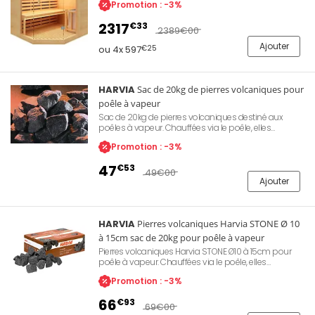
Promotion : -3%
façade panoramique en verre trempé 8 mm,
bandeau LED, banc double hauteur, kit sauna
2317
€33
complet fourni, dimensions 155 x 155 x 200 cm, poids
2389
€00
180 kg, alimentation compatible 230 V ou 415 V.
Ajouter
Référence Poolstar SN-SENSE-3CPK.
ou 4x 597
€25
HARVIA
Sac de 20kg de pierres volcaniques pour
poêle à vapeur
Sac de 20kg de pierres volcaniques destiné aux
poêles à vapeur. Chauffées via le poêle, elles
permettent de transformer l'eau versée sur ces
Promotion : -3%
dernières en vapeur relaxante.
47
€53
49
€00
Ajouter
HARVIA
Pierres volcaniques Harvia STONE Ø 10
à 15cm sac de 20kg pour poêle à vapeur
Pierres volcaniques Harvia STONE Ø10 à 15cm pour
poêle à vapeur. Chauffées via le poêle, elles
permettent de transformer l'eau versée sur ces
Promotion : -3%
dernières en vapeur relaxante pour votre bien-être.
Livrée en boite de 20kg.
66
€93
69
€00