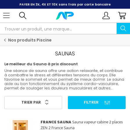
PAYER EN 3X, 4X ET 10X
sans frais par carte bancaire
Nos produits Piscine
SAUNAS
Le meilleur du Sauna à prix discount
Une séance de sauna offre une action relaxante, et contribue
à combattre le stress et différentes tensions du corps. Elle
favorise le sommeil et vous permet de mieux dormir. Le sauna
aide au bon fonctionnement du système cardio-vasculaire,
permet de soulager les douleurs musculaires et autres
courbatures et améliore les défenses immunitaires. Des
marques telles que Harvia, France Sauna, Karibu ou encore
Holl's offrent une qualité remarquable à des prix attractifs.
TRIER PAR
FILTRER
Découvrez nos nombreux saunas à vapeur ou infrarouge pas
chers, faciles à installer et à utiliser ainsi que de nombreux
accessoires.
FRANCE SAUNA
Sauna vapeur cabine 2 places
ZEN 2 France Sauna