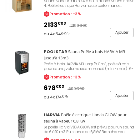
Sauna vapeur cabine 4 places France Sauna SENSE
4. Poêle électrique Harvia haute performance
monophasé livré avec ses pierres de lave. Cabine en
Promotion : -3%
épicéa du Canada. Préchauffage rapide en 20mn.
Puissance de chauffe 4,5Kw. Eclairage intérieur
2133
€03
tamisé. Dimensions 150 x 150 cm. Installation simple
2199
€00
et rapide dans votre espace de vie.
Ajouter
ou 4x 549
€75
POOLSTAR
Sauna Poêle à bois HARVIA M3
jusqu'à 13m3
Poêle à bois HARVIA M3 jusqu'à 13m3, poêle à bois
pour sauna, volume recommandé (min. - max.) : 6-
13m3, dimensions 390 x 430 x 710 mm, poids : 45 kg,
Promotion : -3%
poids max. pierres : 30 kg, peinture noire.
678
€03
699
€00
Ajouter
ou 4x 174
€75
HARVIA
Poêle électrique Harvia GLOW pour
sauna à vapeur 6,8 Kw
Le poêle Harvia VEGA GLOW est prévu pour un sauna
de 6 à 10 m3. Puissance de 6,8kW. Branchement
triphasé 400 V. En acier inoxydable. Se pose au sol.