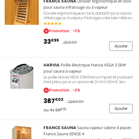
FRANCE SAUNA
Dossier ergonomique en bois
pour sauna infrarouge ou à vapeur
Dossier ergonomique en bois d'abachi pour sauna
infrarouge ou à vapeur. Prolongez votre bien-être en
vous équipant de ce repose-tête spécialement
conçu pour votre sauna. Dimensions : 520mm x
Promotion : -3%
420mm. Poids 3kg.
33
€95
35
€00
Ajouter
HARVIA
Poêle électrique Harvia VEGA 3.5kW
pour sauna à vapeur
Le poêle Harvia VEGA 3.5kW est compact et puissant.
Il est prévu pour un sauna de 2m3 à 4.5m3. Ses
commandes ergonomiques placées à l'avant
Promotion : -3%
permettent un contrôle simple et aisé. Il dispose d'un
thermostat et d'un timer pour une utilisation
387
€03
personnalisée. Corps en acier inoxydable,
399
€00
compartiment pierres de lave simple d'accès,
Ajouter
capacité 12kg.
ou 4x 99
€75
FRANCE SAUNA
Sauna vapeur cabine 4 places
France Sauna SENSE 4