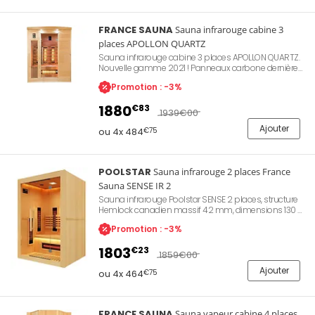
FRANCE SAUNA
Sauna infrarouge cabine 3
places APOLLON QUARTZ
Sauna infrarouge cabine 3 places APOLLON QUARTZ.
Nouvelle gamme 2021 ! Panneaux carbone dernière
génération. Extérieur bois. Préchauffage rapide en
Promotion : -3%
15mn. Puissance de chauffe 2025W. Technologie Full
Spectrum Quartz. 2 panneaux de contrôle,
1880
€83
chromothérapie, ventilation, stéréo. Dimensions 153 x
1939
€00
128 x 190 cm. Installation rapide sur secteur 230V.
Ajouter
ou 4x 484
€75
POOLSTAR
Sauna infrarouge 2 places France
Sauna SENSE IR 2
Sauna infrarouge Poolstar SENSE 2 places, structure
Hemlock canadien massif 42 mm, dimensions 130 x
110 x 190 cm, puissance 2 280 W, technologie Dual
Promotion : -3%
Healthy quartz et magnésium, 6 émetteurs
infrarouges, chromothérapie LED, audio stéréo
1803
€23
MP3/FM, panneau de contrôle digital, porte verre
1859
€00
sécurit 8 mm, ioniseur d'air, température réglable 18 à
Ajouter
60 °C. Garantie Poolstar 2 ans électronique, 7 ans
ou 4x 464
€75
boiserie. Référence Poolstar SN-SENSEIR-2.
FRANCE SAUNA
Sauna vapeur cabine 4 places