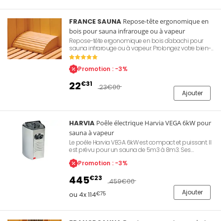
FRANCE SAUNA
Repose-tête ergonomique en
bois pour sauna infrarouge ou à vapeur
Repose-tête ergonomique en bois d'abachi pour
sauna infrarouge ou à vapeur. Prolongez votre bien-
être en vous équipant de ce repose-tête
spécialement conçu pour votre sauna. Dimensions :
Promotion : -3%
205mm x 300mm, hauteur 75mm. Poids 1kg.
22
€31
23
€00
Ajouter
HARVIA
Poêle électrique Harvia VEGA 6kW pour
sauna à vapeur
Le poêle Harvia VEGA 6kW est compact et puissant. Il
est prévu pour un sauna de 5m3 à 8m3. Ses
commandes ergonomiques placées à l'avant
Promotion : -3%
permettent un contrôle simple et aisé. Il dispose d'un
thermostat et d'un timer pour une utilisation
445
€23
personnalisée. Corps en acier inoxydable,
459
€00
compartiment pierres de lave simple d'accès,
Ajouter
capacité 20kg.
ou 4x 114
€75