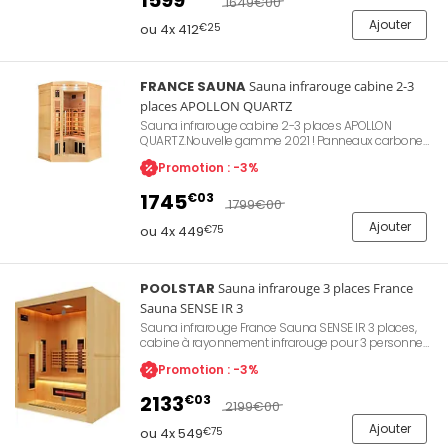
1599
1649
€00
Dimensions 120 x 105 x 190cm. Installation rapide sur
Ajouter
secteur 230V.
ou 4x 412
€25
FRANCE SAUNA
Sauna infrarouge cabine 2-3
places APOLLON QUARTZ
Sauna infrarouge cabine 2-3 places APOLLON
QUARTZ.Nouvelle gamme 2021 ! Panneaux carbone
dernière génération. Extérieur bois. Préchauffage
Promotion : -3%
rapide en 15mn. Puissance de chauffe 1680W.
Technologie Full Spectrum Quartz. 2 panneaux de
1745
€03
contrôle, chromothérapie, ventilation, stéréo.
1799
€00
Dimensions 120 x 120 x 190 cm. Installation rapide sur
Ajouter
secteur 230V.
ou 4x 449
€75
POOLSTAR
Sauna infrarouge 3 places France
Sauna SENSE IR 3
Sauna infrarouge France Sauna SENSE IR 3 places,
cabine à rayonnement infrarouge pour 3 personnes,
structure bois avec façade partiellement vitrée,
Promotion : -3%
émetteurs IR intégrés, banc double hauteur,
bandeau LED sur dossier, chromothérapie incluse.
2133
€03
Garantie Poolstar 2 ans. Référence SN-SENSEIR-3.
2199
€00
Ajouter
ou 4x 549
€75