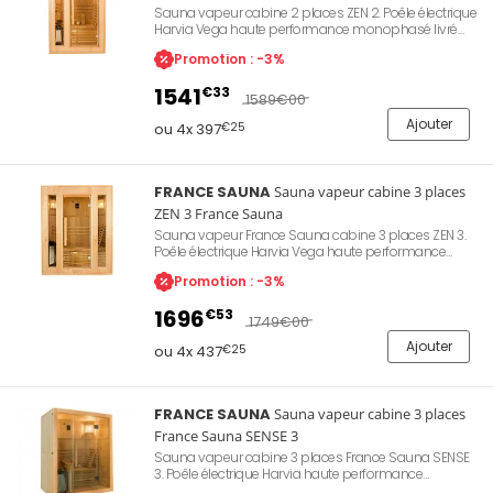
Sauna vapeur cabine 2 places ZEN 2. Poêle électrique
Harvia Vega haute performance monophasé livré
avec ses pierres de lave. Cabine en épicéa du
Promotion : -3%
Canada. Préchauffage rapide en 20mn. Puissance
de chauffe 3500W. Eclairage intérieur tamisé.
1541
€33
Dimensions 120 x 110cm, hauteur 190cm. Installation
1589
€00
simple et rapide dans votre espace de vie.
Ajouter
ou 4x 397
€25
FRANCE SAUNA
Sauna vapeur cabine 3 places
ZEN 3 France Sauna
Sauna vapeur France Sauna cabine 3 places ZEN 3.
Poêle électrique Harvia Vega haute performance
monophasé livré avec ses pierres de lave. Cabine en
Promotion : -3%
épicéa du Canada. Préchauffage rapide en 20mn.
Puissance de chauffe 3500W. Eclairage intérieur
1696
€53
tamisé. Dimensions 153 x 110cm, hauteur 190cm.
1749
€00
Installation simple et rapide dans votre espace de
Ajouter
vie.
ou 4x 437
€25
FRANCE SAUNA
Sauna vapeur cabine 3 places
France Sauna SENSE 3
Sauna vapeur cabine 3 places France Sauna SENSE
3. Poêle électrique Harvia haute performance
monophasé livré avec ses pierres de lave. Cabine en