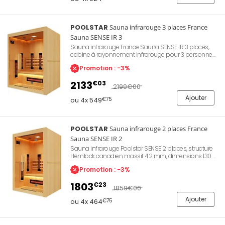
POOLSTAR
Sauna infrarouge 3 places France
Sauna SENSE IR 3
Sauna infrarouge France Sauna SENSE IR 3 places,
cabine à rayonnement infrarouge pour 3 personnes,
structure bois avec façade partiellement vitrée,
Promotion : -3%
émetteurs IR intégrés, banc double hauteur,
bandeau LED sur dossier, chromothérapie incluse.
2133
€03
Garantie Poolstar 2 ans. Référence SN-SENSEIR-3.
2199
€00
Ajouter
ou 4x 549
€75
POOLSTAR
Sauna infrarouge 2 places France
Sauna SENSE IR 2
Sauna infrarouge Poolstar SENSE 2 places, structure
Hemlock canadien massif 42 mm, dimensions 130 x
110 x 190 cm, puissance 2 280 W, technologie Dual
Promotion : -3%
Healthy quartz et magnésium, 6 émetteurs
infrarouges, chromothérapie LED, audio stéréo
1803
€23
MP3/FM, panneau de contrôle digital, porte verre
1859
€00
sécurit 8 mm, ioniseur d'air, température réglable 18 à
Ajouter
60 °C. Garantie Poolstar 2 ans électronique, 7 ans
ou 4x 464
€75
boiserie. Référence Poolstar SN-SENSEIR-2.