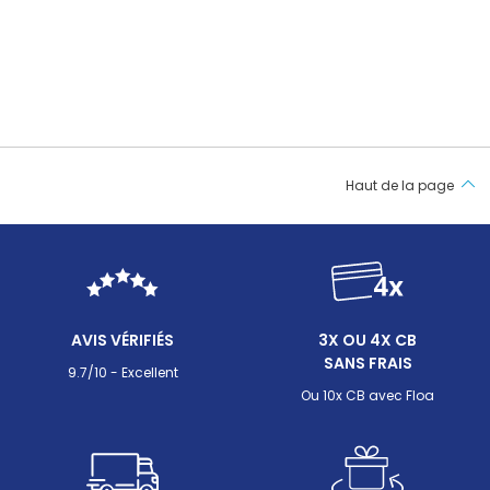
défenses naturelles, notamment pour lutter contre le
l’intérie
stress et les infections.
Haut de la page
AVIS VÉRIFIÉS
3X OU 4X CB
SANS FRAIS
9.7/10 - Excellent
Ou 10x CB avec Floa