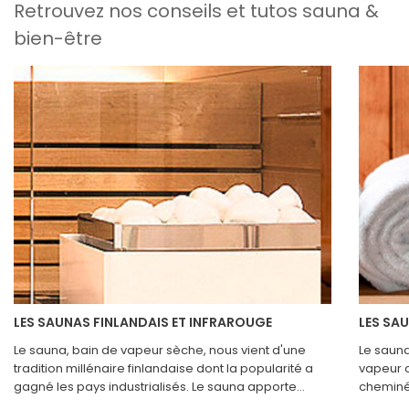
Retrouvez nos conseils et tutos sauna &
bien-être
LES SAUNAS FINLANDAIS ET INFRAROUGE
LES SA
Le sauna, bain de vapeur sèche, nous vient d'une
Le sauna
tradition millénaire finlandaise dont la popularité a
vapeur c
gagné les pays industrialisés. Le sauna apporte
cheminée
détente et bien être, mais renforce également nos
poêle à 