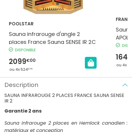
FRANC
POOLSTAR
Sauna
Sauna infrarouge d'angle 2
APOLL
places France Sauna SENSE IR 2C
DISP
DISPONIBLE
1649
2099
€00
ou 4x 41
ou 4x 524
€75
Description
SAUNA INFRAROUGE 2 PLACES FRANCE SAUNA SENSE
IR 2
Garantie 2 ans
Sauna infrarouge 2 places en Hemlock canadien :
matériaux et conception