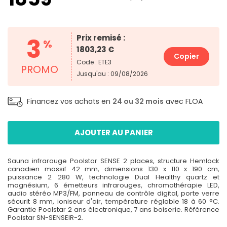
3
Prix remisé :
%
1803,23 €
Copier
Code : ETE3
PROMO
Jusqu'au : 09/08/2026
Financez vos achats en
24 ou 32 mois
avec FLOA
AJOUTER AU PANIER
Sauna infrarouge Poolstar SENSE 2 places, structure Hemlock
canadien massif 42 mm, dimensions 130 x 110 x 190 cm,
puissance 2 280 W, technologie Dual Healthy quartz et
magnésium, 6 émetteurs infrarouges, chromothérapie LED,
audio stéréo MP3/FM, panneau de contrôle digital, porte verre
sécurit 8 mm, ioniseur d'air, température réglable 18 à 60 °C.
Garantie Poolstar 2 ans électronique, 7 ans boiserie. Référence
Poolstar SN-SENSEIR-2.