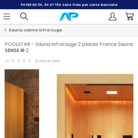
PAYER EN 3X, 4X ET 10X
sans frais par carte bancaire
Sauna cabine infrarouge
POOLSTAR
-
Sauna infrarouge 2 places France Sauna
SENSE
IR
2
Ecrire un avis