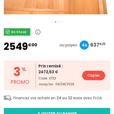
En Stock
2549
849
254
637
€00
3x
10x
4x
€67
€90
€25
ou payez
3
Prix remisé :
%
2472,53 €
Copier
Code : ETE3
PROMO
Jusqu'au : 09/08/2026
Financez vos achats en
24 ou 32 mois
avec FLOA
AJOUTER AU PANIER