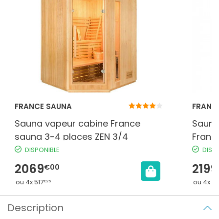
FRANCE SAUNA
FRANC
Sauna vapeur cabine France
Sauna
sauna 3-4 places ZEN 3/4
Franc
DISPONIBLE
DISP
2069
2199
€00
ou 4x 517
ou 4x 5
€25
Description