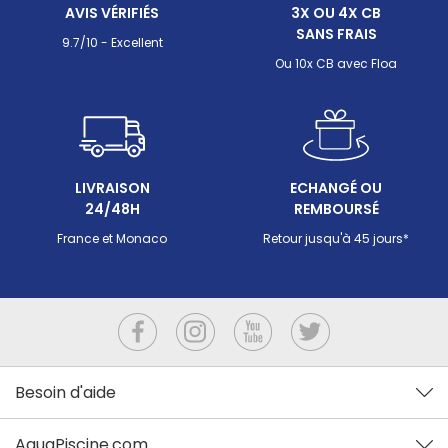
AVIS VÉRIFIÉS
3X OU 4X CB
déséquilibrer l'eau de votre piscine.
de chois
SANS FRAIS
la premi
9.7/10 - Excellent
ce que v
Ou 10x CB avec Floa
détaille
étape pa
une réci
LIVRAISON
ECHANGÉ OU
24/48H
REMBOURSÉ
France et Monaco
Retour jusqu'à 45 jours*
Besoin d'aide
AquaPiscine.com