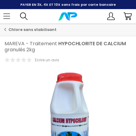
PAYER EN 3X, 4X ET 10X
sans frais par carte bancaire
Chlore sans stabilisant
MAREVA
-
Traitement
HYPOCHLORITE
DE
CALCIUM
granulés 2kg
Ecrire un avis