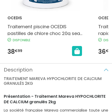
OCEDIS
OCEDI
Traitement piscine OCEDIS
Trait
pastilles de chlore choc 20g seau
rapid
5kg
DISPONIBLE
DISP
38
36
€99
€9
Description
TRAITEMENT MAREVA HYPOCHLORITE DE CALCIUM
GRANULÉS 2KG
Présentation - Traitement Mareva HYPOCHLORITE
DE CALCIUM granulés 2kg
La société française Mareva commercialise toute une