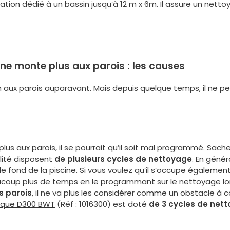
ration dédié à un bassin jusqu’à 12 m x 6m. Il assure un netto
e ne monte plus aux parois : les causes
 aux parois auparavant. Mais depuis quelque temps, il ne peut
lus aux parois, il se pourrait qu’il soit mal programmé. Sach
lité disposent
de plusieurs cycles de nettoyage
. En génér
e fond de la piscine. Si vous voulez qu’il s’occupe également
ucoup plus de temps en le programmant sur le nettoyage lon
s parois
, il ne va plus les considérer comme un obstacle à c
rique D300 BWT
(Réf : 1016300) est doté
de 3 cycles de net