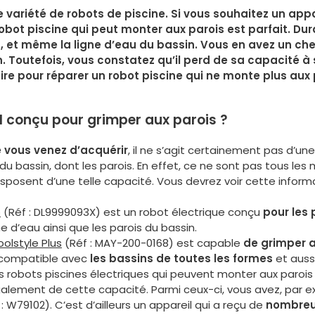
e variété de robots de piscine. Si vous souhaitez un appa
bot piscine qui peut monter aux parois est parfait. Dura
ois, et même la ligne d’eau du bassin. Vous en avez un ch
n. Toutefois, vous constatez qu’il perd de sa capacité à 
aire pour réparer un robot piscine qui ne monte plus aux 
-il conçu pour grimper aux parois ?
e vous venez d’acquérir
, il ne s’agit certainement pas d’un
du bassin, dont les parois. En effet, ce ne sont pas tous les
sposent d’une telle capacité. Vous devrez voir cette inform
o
(Réf : DL9999093X) est un robot électrique conçu
pour les
e d’eau ainsi que les parois du bassin.
oolstyle Plus
(Réf : MAY-200-0168) est capable
de grimper a
t compatible avec
les bassins de toutes les formes
et auss
 robots piscines électriques qui peuvent monter aux parois 
lement de cette capacité. Parmi ceux-ci, vous avez, par ex
: W79102). C’est d’ailleurs un appareil qui a reçu de
nombreux