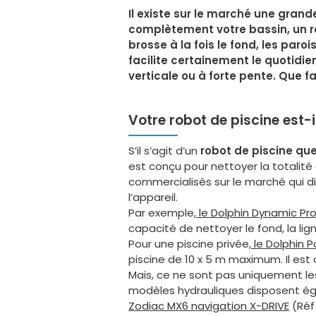
Il existe sur le marché une grand
complètement votre bassin, un ro
brosse à la fois le fond, les par
facilite certainement le quotidie
verticale ou à forte pente. Que f
Votre robot de piscine est
S’il s’agit d’un
robot de piscine qu
est conçu pour nettoyer la totalité 
commercialisés sur le marché qui di
l’appareil.
Par exemple,
le Dolphin Dynamic Pr
capacité de nettoyer le fond, la lign
Pour une piscine privée,
le Dolphin P
piscine de 10 x 5 m maximum. Il es
Mais, ce ne sont pas uniquement les
modèles hydrauliques disposent éga
Zodiac MX6 navigation X-DRIVE
(Réf 