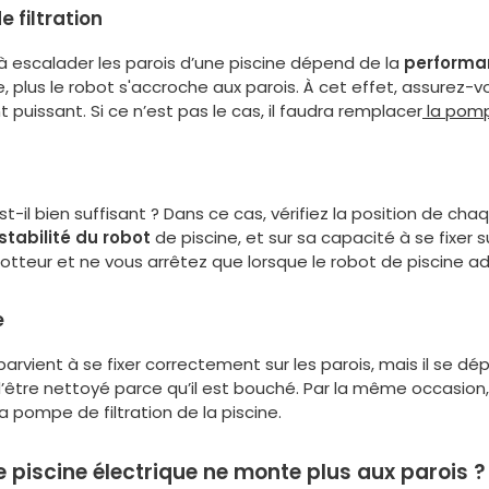
e filtration
à escalader les parois d’une piscine dépend de la
performan
te, plus le robot s'accroche aux parois. À cet effet, assurez-vo
uissant. Si ce n’est pas le cas, il faudra remplacer
la pomp
t-il bien suffisant ? Dans ce cas, vérifiez la position de chaq
 stabilité du robot
de piscine, et sur sa capacité à se fixer s
flotteur et ne vous arrêtez que lorsque le robot de piscine 
e
arvient à se fixer correctement sur les parois, mais il se dé
 d’être nettoyé parce qu’il est bouché. Par la même occasion
 pompe de filtration de la piscine.
e piscine électrique ne monte plus aux parois ?