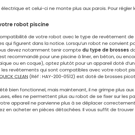
 électrique et celui-ci ne monte plus aux parois. Pour régler le
 votre robot piscine
compatibilité de votre robot avec le type de revêtement de v
s qui figurent dans la notice. Lorsqu’un robot ne convient p
t, vous devez notamment tenir compte
du type de brosses
do
 est recommandé pour une piscine à liner, en béton, ou enc
ïque ou en coque), optez plutôt pour un appareil doté d’u
l les revêtements qui sont compatibles avec votre robot pis
QUICK CLEAN
(Réf : HAY-200-0512) est doté de brosses picots
 été bien fonctionnel, mais maintenant, il ne grimpe plus aux 
euses, elles ne permettent plus au robot de se fixer sur les p
 votre appareil ne parvienne plus à se déplacer correctemen
z en acheter en pièces détachées. Il vous suffit de trouv